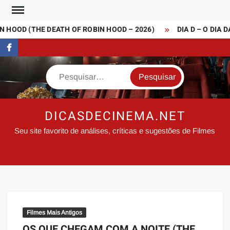
Skip
to
 HOOD (THE DEATH OF ROBIN HOOD – 2026)
DIA D – O DIA D
content
FaceBook
Search
DICASDECINEMA.NET
Seu site favorito de análises, críticas e sugestões de Filmes
Filmes Mais Antigos
OS QUE CHEGAM COM A NOITE (THE