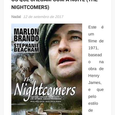
NIGHTCOMERS)
Nadal
12 de setembro de 2017
Este é
um
filme de
1971,
basead
o na
obra de
Henry
James,
e que
pelo
estilo
de