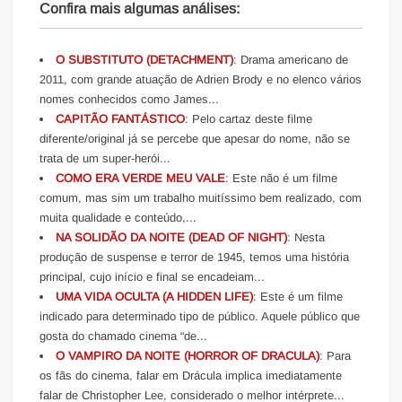
Confira mais algumas análises:
O SUBSTITUTO (DETACHMENT)
: Drama americano de
2011, com grande atuação de Adrien Brody e no elenco vários
nomes conhecidos como James...
CAPITÃO FANTÁSTICO
: Pelo cartaz deste filme
diferente/original já se percebe que apesar do nome, não se
trata de um super-herói...
COMO ERA VERDE MEU VALE
: Este não é um filme
comum, mas sim um trabalho muitíssimo bem realizado, com
muita qualidade e conteúdo,...
NA SOLIDÃO DA NOITE (DEAD OF NIGHT)
: Nesta
produção de suspense e terror de 1945, temos uma história
principal, cujo início e final se encadeiam...
UMA VIDA OCULTA (A HIDDEN LIFE)
: Este é um filme
indicado para determinado tipo de público. Aquele público que
gosta do chamado cinema “de...
O VAMPIRO DA NOITE (HORROR OF DRACULA)
: Para
os fãs do cinema, falar em Drácula implica imediatamente
falar de Christopher Lee, considerado o melhor intérprete...