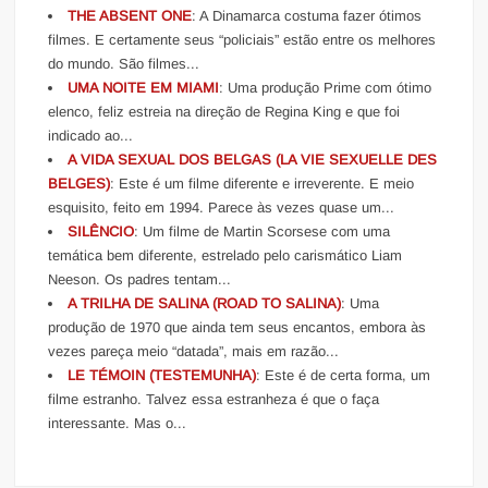
THE ABSENT ONE
: A Dinamarca costuma fazer ótimos
filmes. E certamente seus “policiais” estão entre os melhores
do mundo. São filmes...
UMA NOITE EM MIAMI
: Uma produção Prime com ótimo
elenco, feliz estreia na direção de Regina King e que foi
indicado ao...
A VIDA SEXUAL DOS BELGAS (LA VIE SEXUELLE DES
BELGES)
: Este é um filme diferente e irreverente. E meio
esquisito, feito em 1994. Parece às vezes quase um...
SILÊNCIO
: Um filme de Martin Scorsese com uma
temática bem diferente, estrelado pelo carismático Liam
Neeson. Os padres tentam...
A TRILHA DE SALINA (ROAD TO SALINA)
: Uma
produção de 1970 que ainda tem seus encantos, embora às
vezes pareça meio “datada”, mais em razão...
LE TÉMOIN (TESTEMUNHA)
: Este é de certa forma, um
filme estranho. Talvez essa estranheza é que o faça
interessante. Mas o...