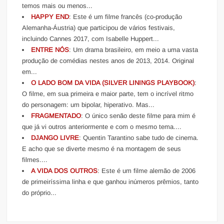
temos mais ou menos...
HAPPY END
: Este é um filme francês (co-produção
Alemanha-Áustria) que participou de vários festivais,
incluindo Cannes 2017, com Isabelle Huppert...
ENTRE NÓS
: Um drama brasileiro, em meio a uma vasta
produção de comédias nestes anos de 2013, 2014. Original
em...
O LADO BOM DA VIDA (SILVER LININGS PLAYBOOK)
:
O filme, em sua primeira e maior parte, tem o incrível ritmo
do personagem: um bipolar, hiperativo. Mas...
FRAGMENTADO
: O único senão deste filme para mim é
que já vi outros anteriormente e com o mesmo tema....
DJANGO LIVRE
: Quentin Tarantino sabe tudo de cinema.
E acho que se diverte mesmo é na montagem de seus
filmes....
A VIDA DOS OUTROS
: Este é um filme alemão de 2006
de primeiríssima linha e que ganhou inúmeros prêmios, tanto
do próprio...