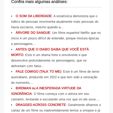
Confira mais algumas análises:
O SOM DA LIBERDADE
: A estatística demonstra que o
tráfico de pessoas movimenta atualmente mais pessoas do
havia escravos, mesmo quando a...
ÁRVORE DO SANGUE
: Um filme espanhol Netflix que no
início é um pouco difícil de entender, porque mistura épocas
e personagens...
ANTES QUE O DIABO SAIBA QUE VOCÊ ESTÁ
MORTO
: Este é um drama forte e envolvente e que
desenvolve profundamente os personagens, que se
defrontam com fatos...
FALE COMIGO (TALK TO ME)
: Este é um filme de terror
australiano, produzido em 2022 e que tem sido a sensação
do momento,...
BIRDMAN ou A INESPERADA VIRTUDE DA
IGNORÂNCIA
: O filme começa com o artista em seu
camarim, levitando e escutando uma voz que só ele ouve....
DRAGGED ACROSS CONCRETE
: Geralmente olhamos o
cartaz de um filme ou inadvertidamente lemos a sinopse e já