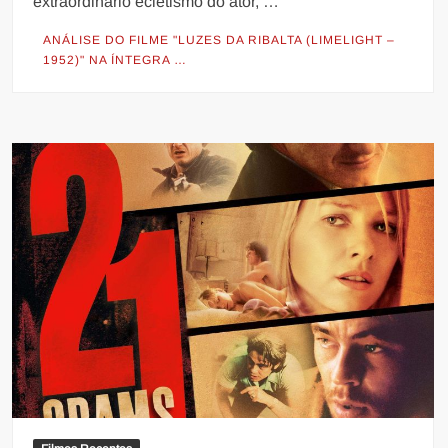
extraordinário ecletismo do ator, …
ANÁLISE DO FILME "LUZES DA RIBALTA (LIMELIGHT –
1952)" NA ÍNTEGRA …