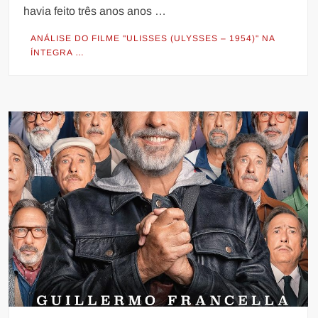
havia feito três anos anos …
ANÁLISE DO FILME "ULISSES (ULYSSES – 1954)" NA
ÍNTEGRA …