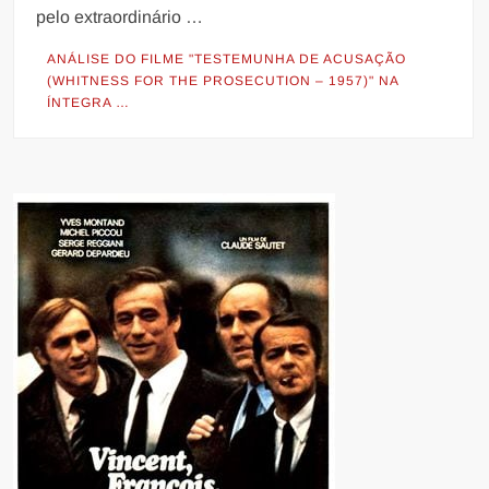
pelo extraordinário …
ANÁLISE DO FILME "TESTEMUNHA DE ACUSAÇÃO
(WHITNESS FOR THE PROSECUTION – 1957)" NA
ÍNTEGRA …