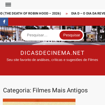
Skip
to
EATH OF ROBIN HOOD – 2026)
DIA D – O DIA DA REVELAÇÃO 
content
FaceBook
Search
DICASDECINEMA.NET
Seu site favorito de análises, críticas e sugestões de Filmes
Categoria:
Filmes Mais Antigos