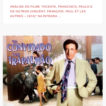
ANÁLISE DO FILME "VICENTE, FRANCISCO, PAULO E
OS OUTROS (VINCENT, FRANÇOIS, PAUL ET LES
AUTRES – 1974)" NA ÍNTEGRA …