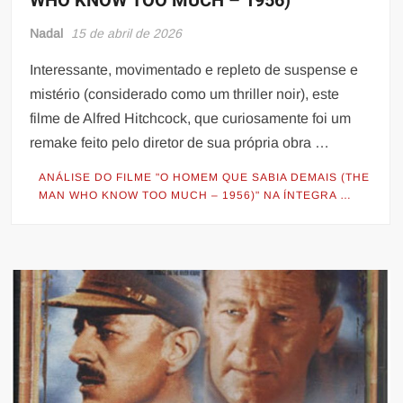
WHO KNOW TOO MUCH – 1956)
Nadal
15 de abril de 2026
Interessante, movimentado e repleto de suspense e
mistério (considerado como um thriller noir), este
filme de Alfred Hitchcock, que curiosamente foi um
remake feito pelo diretor de sua própria obra …
ANÁLISE DO FILME "O HOMEM QUE SABIA DEMAIS (THE
MAN WHO KNOW TOO MUCH – 1956)" NA ÍNTEGRA …