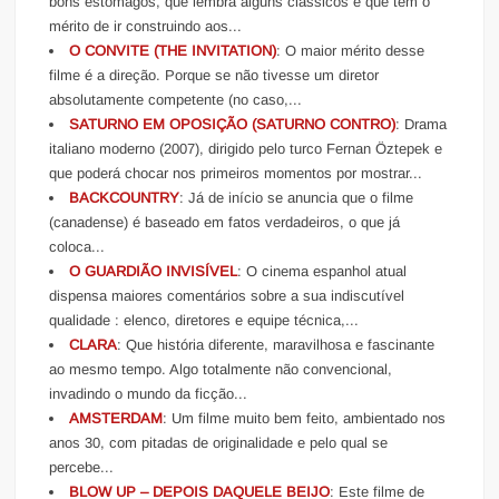
bons estômagos, que lembra alguns clássicos e que tem o
mérito de ir construindo aos...
O CONVITE (THE INVITATION)
: O maior mérito desse
filme é a direção. Porque se não tivesse um diretor
absolutamente competente (no caso,...
SATURNO EM OPOSIÇÃO (SATURNO CONTRO)
: Drama
italiano moderno (2007), dirigido pelo turco Fernan Öztepek e
que poderá chocar nos primeiros momentos por mostrar...
BACKCOUNTRY
: Já de início se anuncia que o filme
(canadense) é baseado em fatos verdadeiros, o que já
coloca...
O GUARDIÃO INVISÍVEL
: O cinema espanhol atual
dispensa maiores comentários sobre a sua indiscutível
qualidade : elenco, diretores e equipe técnica,...
CLARA
: Que história diferente, maravilhosa e fascinante
ao mesmo tempo. Algo totalmente não convencional,
invadindo o mundo da ficção...
AMSTERDAM
: Um filme muito bem feito, ambientado nos
anos 30, com pitadas de originalidade e pelo qual se
percebe...
BLOW UP – DEPOIS DAQUELE BEIJO
: Este filme de