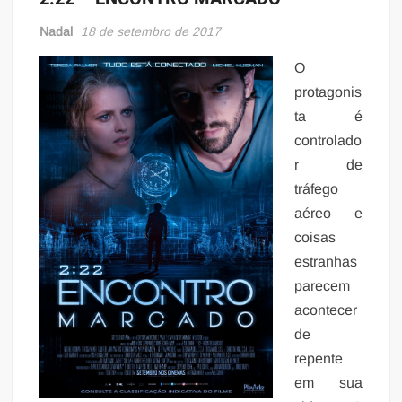
Nadal
18 de setembro de 2017
O
protagonis
ta é
controlado
r de
tráfego
aéreo e
coisas
estranhas
parecem
acontecer
de
repente
em sua