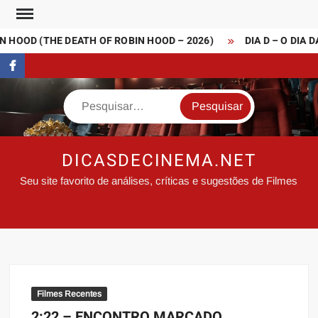
Skip
to
 HOOD (THE DEATH OF ROBIN HOOD – 2026)
DIA D – O DIA D
content
FaceBook
Search
DICASDECINEMA.NET
Seu site favorito de análises, críticas e sugestões de Filmes
Filmes Recentes
2:22 – ENCONTRO MARCADO