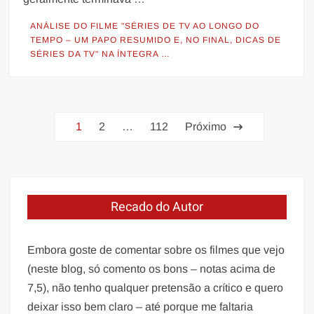
ANÁLISE DO FILME "SÉRIES DE TV AO LONGO DO
TEMPO – UM PAPO RESUMIDO E, NO FINAL, DICAS DE
SÉRIES DA TV" NA ÍNTEGRA …
Paginação
1
2
…
112
Próximo
de
posts
Recado do Autor
Embora goste de comentar sobre os filmes que vejo
(neste blog, só comento os bons – notas acima de
7,5), não tenho qualquer pretensão a crítico e quero
deixar isso bem claro – até porque me faltaria