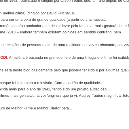
me de 1942, roteirizado e dirigido por Orson Welles que, um ano depois de Ci
melhor clima), dirigido por David Fincher, o...
 para ser uma obra de grande qualidade (a partir do chamativo...
romântico e/ou sonhador e se deixar levar pela fantasia, mais gostará deste f
e filme (2013 – embora também existam opiniões em sentido contrário, bem
e de relações de pessoas reais, de uma realidade por vezes chocante, por ve
GOD)
: A história é baseada no primeiro livro de uma trilogia e o filme foi exibi
lme está neste blog basicamente pelo que poderia ter sido e por algumas qual
orque foi feito para a televisão. Com o padrão de qualidade...
ainda mais para o ano de 1941, tendo sido um projeto audacioso...
ilmes mais geniais/criativos/originais que já vi. Audrey Tautou magnífica, foto
ro de Melhor Filme e Melhor Diretor para...