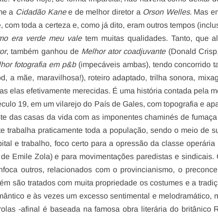
lme a
Cidadão Kane
e de melhor diretor a
Orson Welles
. Mas e
e, com toda a certeza e, como já dito, eram outros tempos (inclu
o era verde meu vale
tem muitas qualidades. Tanto, que a
or
, também ganhou de
Melhor ator coadjuvante
(Donald Crisp,
lhor
fotografia em p&b
(impecáveis ambas), tendo concorrido
d, a mãe, maravilhosa!), roteiro adaptado, trilha sonora, mix
as elas efetivamente merecidas. É uma história contada pela 
éculo 19, em um vilarejo do País de Gales, com topografia e ap
ste das casas da vida com as imponentes chaminés de fumaça 
e trabalha praticamente toda a população, sendo o meio de s
pital e trabalho, foco certo para a opressão da classe operária
, de Emile Zola) e para movimentações paredistas e sindicais. 
oca outros, relacionados com o provincianismo, o preconce
ambém são tratados com muita propriedade os costumes e a tradiç
mântico e às vezes um excesso sentimental e melodramático, 
rolas -afinal é baseada na famosa obra literária do britânico
R