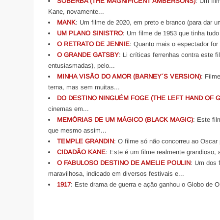
SOBERBA (THE MAGNIFICENT AMBERSONS)
: Um fil
Kane, novamente...
MANK
: Um filme de 2020, em preto e branco (para dar um 
UM PLANO SINISTRO
: Um filme de 1953 que tinha tudo
O RETRATO DE JENNIE
: Quanto mais o espectador for 
O GRANDE GATSBY
: Li críticas ferrenhas contra est
entusiasmadas), pelo...
MINHA VISÃO DO AMOR (BARNEY´S VERSION)
: Film
terna, mas sem muitas...
DO DESTINO NINGUÉM FOGE (THE LEFT HAND OF 
cinemas em...
MEMÓRIAS DE UM MÁGICO (BLACK MAGIC)
: Este fi
que mesmo assim...
TEMPLE GRANDIN
: O filme só não concorreu ao Oscar p
CIDADÃO KANE
: Este é um filme realmente grandioso, 
O FABULOSO DESTINO DE AMELIE POULIN
: Um dos f
maravilhosa, indicado em diversos festivais e...
1917
: Este drama de guerra e ação ganhou o Globo de Ou