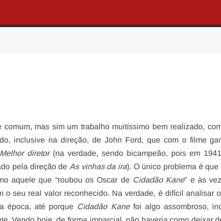
e comum, mas sim um trabalho muitíssimo bem realizado, co
do, inclusive na direção, de John Ford, que com o filme g
Melhor diretor
(na verdade, sendo bicampeão, pois em 1941
do pela direção de
As vinhas da ira
). O único problema é que 
omo aquele que “roubou os Oscar de
Cidadão Kane
” e às ve
 o seu real valor reconhecido. Na verdade, é difícil analisar o
la época, até porque
Cidadão Kane
foi algo assombroso, in
te. Vendo hoje, de forma imparcial, não haveria como deixar d