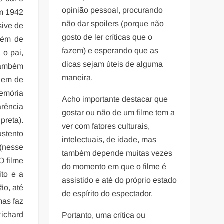
opinião pessoal, procurando
m 1942
não dar spoilers (porque não
sive de
gosto de ler críticas que o
lém de
fazem) e esperando que as
 o pai,
dicas sejam úteis de alguma
 também
maneira.
agem de
memória
Acho importante destacar que
arência
gostar ou não de um filme tem a
preta).
ver com fatores culturais,
ustento
intelectuais, de idade, mas
 (nesse
também depende muitas vezes
O filme
do momento em que o filme é
ito e a
assistido e até do próprio estado
ão, até
de espírito do espectador.
mas faz
ichard
Portanto, uma crítica ou