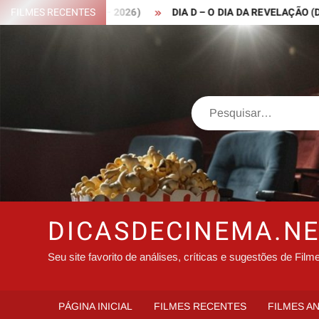
Skip
 ROBIN HOOD – 2026)
FILMES RECENTES
DIA D – O DIA DA REVELAÇÃO (DISCLO
to
content
Search
DICASDECINEMA.N
Seu site favorito de análises, críticas e sugestões de Film
PÁGINA INICIAL
FILMES RECENTES
FILMES A