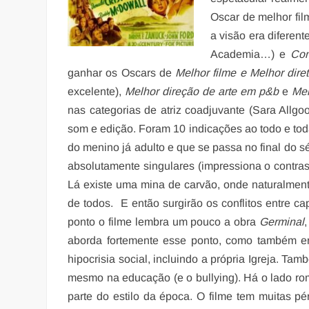
Oscar de melhor fi
a visão era diferent
Academia…) e
Com
ganhar os Oscars de
Melhor filme e Melhor diret
excelente),
Melhor
direção de arte em p&b
e
Me
nas categorias de atriz coadjuvante (Sara Allgoo
som e edição. Foram 10 indicações ao todo e tod
do menino já adulto e que se passa no final do s
absolutamente singulares (impressiona o contra
Lá existe uma mina de carvão, onde naturalment
de todos. E então surgirão os conflitos entre ca
ponto o filme lembra um pouco a obra
Germinal
aborda fortemente esse ponto, como também enf
hipocrisia social, incluindo a própria Igreja. T
mesmo na educação (e o bullying). Há o lado ro
parte do estilo da época. O filme tem muitas pé