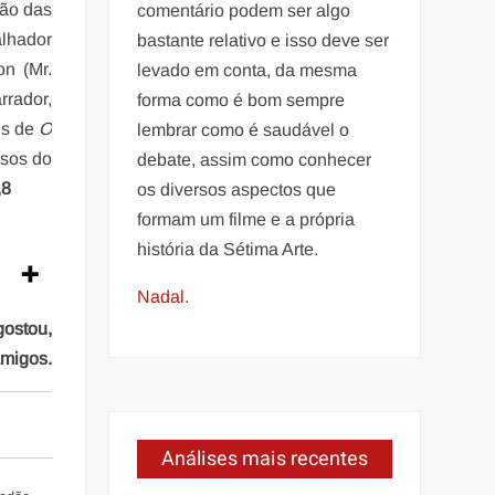
vão das
comentário podem ser algo
alhador
bastante relativo e isso deve ser
on (Mr.
levado em conta, da mesma
rador,
forma como é bom sempre
us de
O
lembrar como é saudável o
osos do
debate, assim como conhecer
,8
os diversos aspectos que
formam um filme e a própria
história da Sétima Arte.
Nadal.
gostou,
amigos.
Análises mais recentes