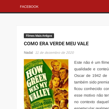
FACEBOOK
Filmes Mais Antigos
COMO ERA VERDE MEU VALE
Nadal
11 de dezembro de 2020
Este não é um film
qualidade e conteú
Oscar de 1942 de
também sido premia
ficou conhecido c
esse motivo não tem
no contexto daque
espetacular realmen