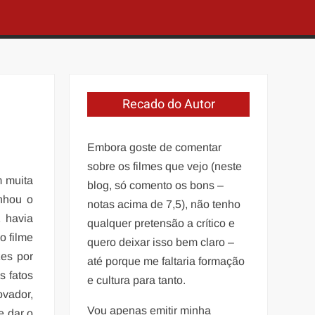
Recado do Autor
Embora goste de comentar
sobre os filmes que vejo (neste
m muita
blog, só comento os bons –
anhou o
notas acima de 7,5), não tenho
 havia
qualquer pretensão a crítico e
o filme
quero deixar isso bem claro –
zes por
até porque me faltaria formação
s fatos
e cultura para tanto.
ovador,
Vou apenas emitir minha
e dar o