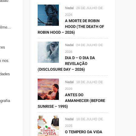
dadão
Nadal
28 DE JULHO DE
2026
A MORTE DE ROBIN
HOOD (THE DEATH OF
ilme...
ROBIN HOOD – 2026)
Nadal
24 DE JULHO DE
zes
2026
DIA D – O DIA DA
do nos
REVELAÇÃO
(DISCLOSURE DAY – 2026)
idades
Nadal
18 DE JULHO DE
2026
ANTES DO
AMANHECER (BEFORE
grafia
SUNRISE – 1995)
Nadal
18 DE JULHO DE
2026
O TEMPERO DA VIDA