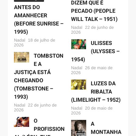
DIZEM QUE É
ANTES DO
PECADO (PEOPLE
AMANHECER
WILL TALK – 1951)
(BEFORE SUNRISE –
Nadal
22 de junho de
1995)
2026
Nadal
18 de julho de
ULISSES
2026
(ULYSSES –
TOMBSTON
1954)
E A
Nadal
26 de maio de
JUSTIÇA ESTÁ
2026
CHEGANDO
LUZES DA
(TOMBSTONE –
RIBALTA
1993)
(LIMELIGHT – 1952)
Nadal
22 de junho de
Nadal
20 de maio de
2026
2026
O
A
PROFISSION
MONTANHA