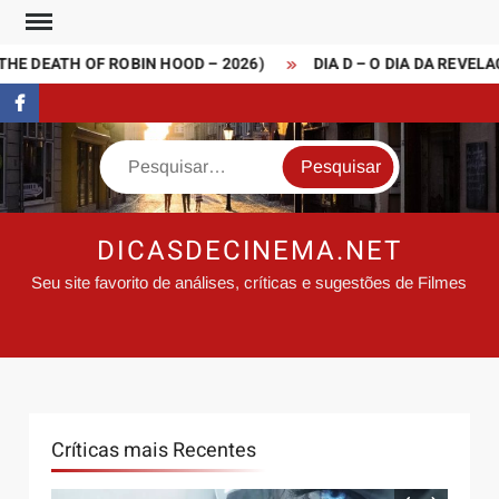
Skip
to
ATH OF ROBIN HOOD – 2026)
DIA D – O DIA DA REVELAÇÃO (
content
FaceBook
Search
DICASDECINEMA.NET
Seu site favorito de análises, críticas e sugestões de Filmes
Críticas mais Recentes