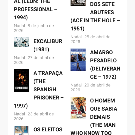
AL (LÉON: THE
DOS SETE
PROFESSIONAL –
ABUTRES
1994)
(ACE IN THE HOLE –
Nadal
8 de junho de
1951)
2026
Nadal
25 de abril de
EXCALIBUR
2026
(1981)
AMARGO
Nadal
27 de abril de
PESADELO
2026
(DELIVERAN
A TRAPAÇA
CE – 1972)
(THE
Nadal
20 de abril de
SPANISH
2026
PRISONER –
O HOMEM
1997)
QUE SABIA
Nadal
23 de abril de
DEMAIS
2026
(THE MAN
OS ELEITOS
WHO KNOW TOO