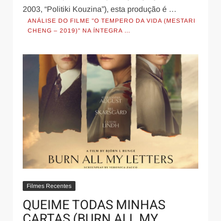
2003, “Politiki Kouzina”), esta produção é …
ANÁLISE DO FILME "O TEMPERO DA VIDA (MESTARI
CHENG – 2019)" NA ÍNTEGRA …
Filmes Recentes
QUEIME TODAS MINHAS
CARTAS (BURN ALL MY