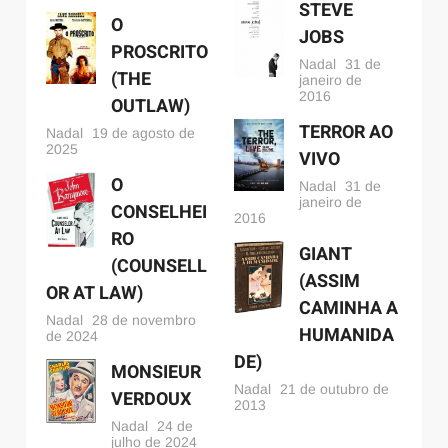
STEVE
O
JOBS
PROSCRITO
Nadal
31 de
(THE
janeiro de
2016
OUTLAW)
TERROR AO
Nadal
19 de agosto de
2025
VIVO
O
Nadal
31 de
janeiro de
CONSELHEI
2016
RO
GIANT
(COUNSELL
(ASSIM
OR AT LAW)
CAMINHA A
Nadal
28 de novembro
HUMANIDA
de 2024
DE)
MONSIEUR
Nadal
21 de outubro de
VERDOUX
2013
Nadal
24 de
julho de 2024