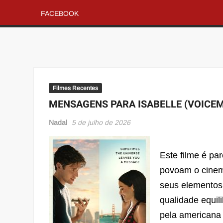
FACEBOOK
Filmes Recentes
MENSAGENS PARA ISABELLE (VOICEM
Nadal
5 de julho de 2026
Este filme é p
povoam o cinem
seus elementos 
qualidade equil
pela americana 