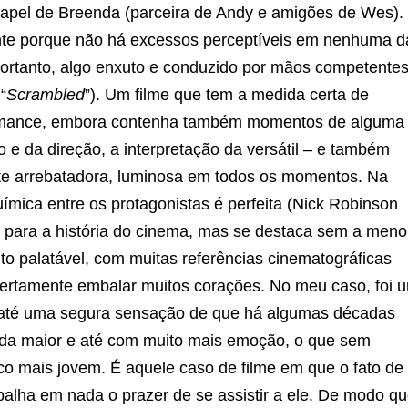
papel de Breenda (parceira de Andy e amigões de Wes).
nte porque não há excessos perceptíveis em nenhuma d
portanto, algo enxuto e conduzido por mãos competente
“
Scrambled
”). Um filme que tem a medida certa de
omance, embora contenha também momentos de alguma
o e da direção, a interpretação da versátil – e também
e arrebatadora, luminosa em todos os momentos. Na
ímica entre os protagonistas é perfeita (Nick Robinson
para a história do cinema, mas se destaca sem a meno
to palatável, com muitas referências cinematográficas
ertamente embalar muitos corações. No meu caso, foi 
do até uma segura sensação de que há algumas décadas
nda maior e até com muito mais emoção, o que sem
co mais jovem. É aquele caso de filme em que o fato de
palha em nada o prazer de se assistir a ele. De modo qu