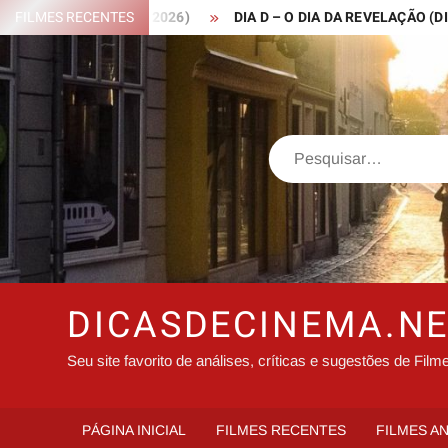
Skip
 ROBIN HOOD – 2026)
FILMES RECENTES
DIA D – O DIA DA REVELAÇÃO (DISCLOS
to
content
Search
DICASDECINEMA.N
Seu site favorito de análises, críticas e sugestões de Film
PÁGINA INICIAL
FILMES RECENTES
FILMES A