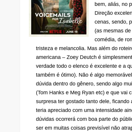
bem, aliás, no 
Direção excele
cenas, sendo, 
(as mesmas de 
comédia, de r
tristeza e melancolia. Mas além do roteir
americana – Zoey Deutch é simplesment
verdade todo o elenco é excelente e a qu
também é ótimo). Não é algo memorável 
dúvida dentro do gênero, sendo algo mui
(Tom Hanks e Meg Ryan etc) e que vai c
surpresa ter gostado tanto dele, fican
teria apreciado com uma intensidade ai
dúvidas ocorrerá com boa parte do públi
ser em muitas coisas previsível não atra