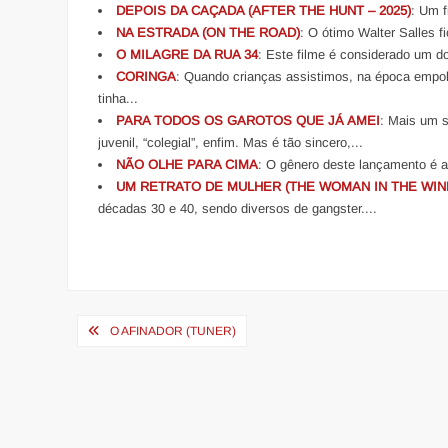
DEPOIS DA CAÇADA (AFTER THE HUNT – 2025)
: Um f
NA ESTRADA (ON THE ROAD)
: O ótimo Walter Salles f
O MILAGRE DA RUA 34
: Este filme é considerado um do
CORINGA
: Quando crianças assistimos, na época empol
tinha...
PARA TODOS OS GAROTOS QUE JÁ AMEI
: Mais um s
juvenil, “colegial”, enfim. Mas é tão sincero,...
NÃO OLHE PARA CIMA
: O gênero deste lançamento é 
UM RETRATO DE MULHER (THE WOMAN IN THE WI
décadas 30 e 40, sendo diversos de gangster....
Navegação
O AFINADOR (TUNER)
de
Post