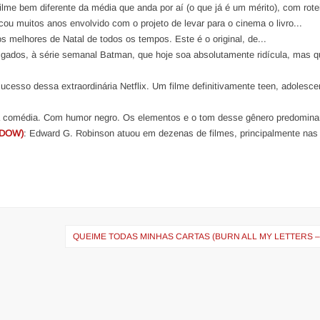
ilme bem diferente da média que anda por aí (o que já é um mérito), com rotei
icou muitos anos envolvido com o projeto de levar para o cinema o livro...
s melhores de Natal de todos os tempos. Este é o original, de...
gados, à série semanal Batman, que hoje soa absolutamente ridícula, mas q
ucesso dessa extraordinária Netflix. Um filme definitivamente teen, adolesce
a comédia. Com humor negro. Os elementos e o tom desse gênero predomina
NDOW)
: Edward G. Robinson atuou em dezenas de filmes, principalmente nas
QUEIME TODAS MINHAS CARTAS (BURN ALL MY LETTERS –