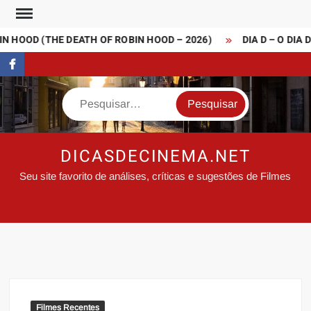
Skip
to
 HOOD (THE DEATH OF ROBIN HOOD – 2026)
DIA D – O DIA 
content
FaceBook
Search
DICASDECINEMA.NET
Seu site favorito de análises, críticas e sugestões de Filmes
Filmes Recentes