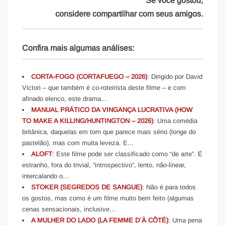
Se você gostou,
considere compartilhar com seus amigos.
Confira mais algumas análises:
CORTA-FOGO (CORTAFUEGO – 2026)
: Dirigido por David
Victori – que também é co-roteirista deste filme – e com
afinado elenco, este drama...
MANUAL PRÁTICO DA VINGANÇA LUCRATIVA (HOW
TO MAKE A KILLING/HUNTINGTON – 2026)
: Uma comédia
britânica, daquelas em tom que parece mais sério (longe do
pastelão), mas com muita leveza. E...
ALOFT
: Este filme pode ser classificado como “de arte”. É
estranho, fora do trivial, “introspectivo”, lento, não-linear,
intercalando o...
STOKER (SEGREDOS DE SANGUE)
: Não é para todos
os gostos, mas como é um filme muito bem feito (algumas
cenas sensacionais, inclusive...
A MULHER DO LADO (LA FEMME D´À CÔTÉ)
: Uma pena