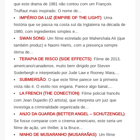
que este drama de 1981 não contou com um François
Truffaut mais inspirado. O nome de...
IMPÉRIO DA LUZ (EMPIRE OF THE LIGHT)
: Uma
história que se passa na costa sul da Inglaterra na década de
1980, com ingredientes simples e...
SWAN SONG
: Um filme estrelado por Mahershala Ali (que
também produz) e Naomi Harris, com a presença sempre
ótima de...
TERAPIA DE RISCO (SIDE EFFECTS)
: Filme de 2013,
americano/canadense, muito bem dirigido por Steven
Soderbergh e interpretado por Jude Law e Rooney Mara,...
SUBMERSÃO
: O que este filme parece ser à primeira
vista não é. O estilo nos engana. Parece algo banal,...
LA FRENCH (THE CONECTION)
: Filme policial francês
com Jean Dujardin (O artista), que interpreta um juiz que
investiga a criminalidade organizada de...
ANJO DA GUARDA (BETTER ANGEL – SCHUTZENGEL)
:
Se fosse comparar com o cinema americano, este seria um
filme de ação, um thriller, à la Bruce...
NINHO DE MUSARANHO (MUSARAÑAS)
: Um filme