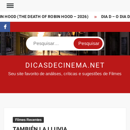
Skip
to
 HOOD (THE DEATH OF ROBIN HOOD – 2026)
DIA D – O DIA 
content
FaceBook
Search
DICASDECINEMA.NET
Seu site favorito de análises, críticas e sugestões de Filmes
Filmes Recentes
TAMBIÉN LA LLUVIA