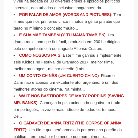
viveu na década de 30 diversas crises e episódios políticos
intensos, conturbados e inclusive sangrentos: da...
POR FALAR DE AMOR (WORDS AND PICTURES)
: Tem
filmes que nos primeiros cinco minutos a gente já sabe que
terão no mínimo o conceito “muito...
E SUA MÃE TAMBÉM (Y TU MAMÁ TAMBIÉN)
: Um
drama mexicano que flui fácil, produzido em 2001 e dirigido
pelo competente e já consagrado Alfonso Cuarón...
COMO NOSSOS PAIS
: Este filme ganhou simplesmente
seis Kikitos no Festival de Gramado 2017: melhor filme,
melhor montagem, melhor direção (Laís...
UM CONTO CHINÊS (UM CUENTO CHINO)
: Ricardo
Darín não é apenas um excelente ator argentino: é um dos
melhores atores do cinema. Na minha...
WALT NOS BASTIDORES DE MARY POPPINS (SAVING
MR. BANKS)
: Começando pelo único lado negativo: o título
em português, talvez o mais ridículo de todos os tempos.
De...
O CADÁVER DE ANNA FRITZ (THE CORPSE OF ANNA
FRITZ)
: Um filme que será apreciado por pequena porção do
público – em geral por homens e que normalmente...