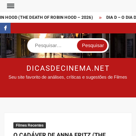
Skip
to
 HOOD (THE DEATH OF ROBIN HOOD – 2026)
DIA D – O DIA 
content
FaceBook
Search
DICASDECINEMA.NET
Seu site favorito de análises, críticas e sugestões de Filmes
Filmes Recentes
O CADÁVER DE ANNA FRITZ (THE