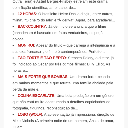
Outra Terra) e Astrid Berges-Frisbey estrelam este drama
com ficção científica, americano, de...
12 HORAS
: O brasileiro Heitor Dhalia dirigiu, entre outros,
“Nina”, “O cheiro do ralo” e “À deriva”. Agora, para agradável...
BACKCOUNTRY
: Já de início se anuncia que o filme
(canadense) é baseado em fatos verdadeiros, o que já
coloca...
MON ROI
: Apesar do título – que carrega a inteligência e a
sutileza francesa -, o filme é contemporâneo. Perfeito...
TÃO FORTE E TÃO PERTO
: Stephen Daldry, o diretor, já
foi indicado ao Oscar por três ótimos filmes: Billy Elliot, As
horas e...
MAIS FORTE QUE BOMBAS
: Um drama forte, pesado
em muitos momentos e que retrata uma família abalada pela
perda da mãe e...
COLINA ESCARLATE
: Uma bela produção em um gênero
que não está muito acostumado a detalhes caprichados de
fotografia, figurinos, reconstituição de...
LOBO (WOLF)
: A apresentação já impressiona: direção de
Mike Nichols (A primeira noite de um homem, Ânsia de amar,
Quem...