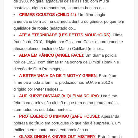
de 1988, no geral agradável de se assistir, com muita
nostalgia, algum romantismo, instantes bonitos e...
CRIMES OCULTOS (CHILD 44)
: Um filme anglo
americano bem acima da média dentro do gênero, porque tem
qualidade de roteiro (adaptado do...
ATÉ A ETERNIDADE (LES PETITS MOUCHOIRS)
: Filme
francês de 2010, dirigido por Guilaume Canet e com grande e
afinado elenco, incluindo Marion Cotillard (mulher...
ALMA EM PÂNICO (ANGEL FACE)
: Um drama policial
noir de 1952, com ótimas trilha sonora de Dimitri Tiomkin e
direção de Otto Preminger,...
A ESTRANHA VIDA DE TIMOTHY GREEN
: Este é um
filme para toda a família, produzido nos EUA em 2012 e
dirigido por Peter Hedges,...
AUF KURZE DISTANZ (À QUEIMA ROUPA)
: Um filme
feito para a televisão alemã e que tem como tema a máfia,
com todos os desdobramentos...
PROTEGENDO O INIMIGO (SAFE HOUSE)
: Apesar da
pobreza do título em português (o que não é surpresa..), um
thriller interessante: nada extraordinário ou...
GLASS ONION A KNIVES OUT MISTERY
: Este filme da