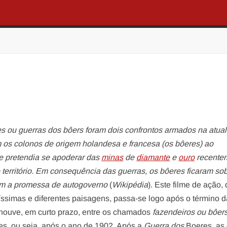
s ou guerras dos bôers foram dois confrontos armados na atua
os colonos de origem holandesa e francesa (os bôeres) ao
ue pretendia se apoderar das
minas
de
diamante
e
ouro
recente
território. Em consequência das guerras, os bôeres ficaram so
com a promessa de autogoverno
(
Wikipédia
). Este filme de ação,
íssimas e diferentes paisagens, passa-se logo após o término d
houve, em curto prazo, entre os chamados
fazendeiros ou bôer
es, ou seja, após o ano de 1902. Após a
Guerra dos
Boeres, as