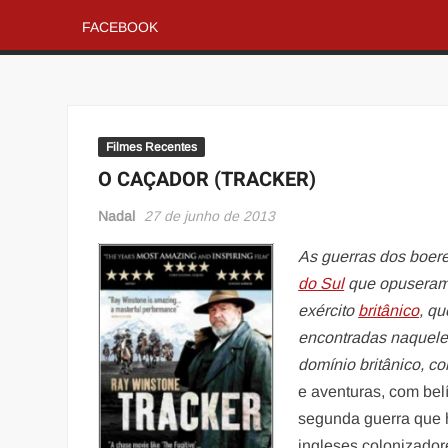
FACEBOOK
Filmes Recentes
O CAÇADOR (TRACKER)
Nadal
27 de junho de 2013
As guerras dos boere
do Sul
que opuseram 
exército
britânico
, q
encontradas naquele 
domínio britânico, 
e aventuras, com bel
segunda guerra que 
ingleses colonizador