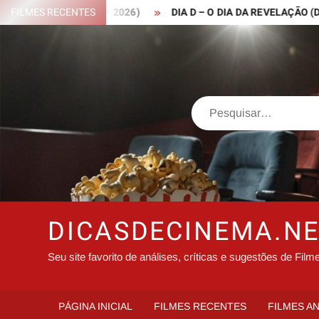
Skip
 ROBIN HOOD – 2026)
FILMES RECENTES
DIA D – O DIA DA REVELAÇÃO (DISCLO
to
content
Search
DICASDECINEMA.N
Seu site favorito de análises, críticas e sugestões de Film
PÁGINA INICIAL
FILMES RECENTES
FILMES A