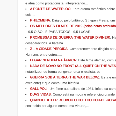
e atua como protagonista: interpretando...
A PONTE DE WATERLOO
: Este drama romântico sobre
dois...
PHILOMENA
: Dirigido pelo britânico Sthepen Frears, u
OS MELHORES FILMES DE 2019 (pelas notas atribuídas
– 9,5 O SOL É PARA TODOS –9,5 LUGAR...
PROMESSAS DE GUERRA (THE WATER DIVINER)
: N
desaparecidos. A batalha...
Z – A CIDADE PERDIDA
: Competentemente dirigido por 
Hunnam, entre outros,...
LUGAR NENHUM NA ÁFRICA
: Este filme alemão, com 
NADA DE NOVO NO FRONT (ALL QUIET ON THE WE
notabilizou, de forma pungente, crua e realista, os...
GUERRA SOB A TERRA (THE WAR BELOW)
: Esta é u
excelente) e que conta uma história...
GALLIPOLI
: Um filme australiano de 1981, início da car
DUAS VIDAS
: Como está na moda e referenciou grande p
QUANDO HITLER ROUBOU O COELHO COR-DE-ROS
enaltecido por alguns como uma virtude,...