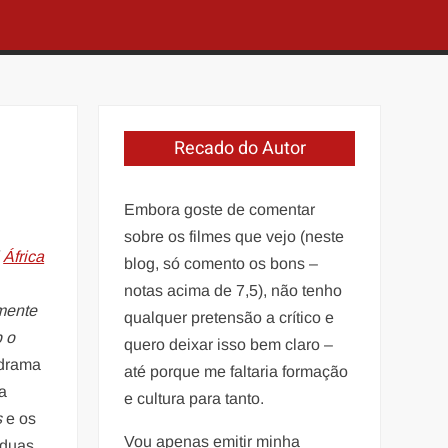
Recado do Autor
Embora goste de comentar
sobre os filmes que vejo (neste
l
África
blog, só comento os bons –
notas acima de 7,5), não tenho
mente
qualquer pretensão a crítico e
b o
quero deixar isso bem claro –
 drama
até porque me faltaria formação
a
e cultura para tanto.
s
e os
Vou apenas emitir minha
 duas