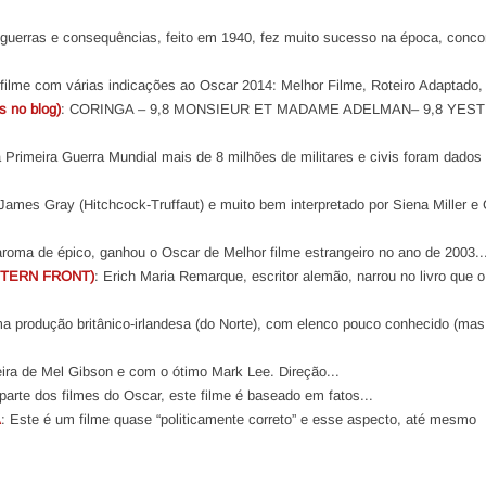
 guerras e consequências, feito em 1940, fez muito sucesso na época, conco
m filme com várias indicações ao Oscar 2014: Melhor Filme, Roteiro Adaptado, T
 no blog)
: CORINGA – 9,8 MONSIEUR ET MADAME ADELMAN– 9,8 YES
a Primeira Guerra Mundial mais de 8 milhões de militares e civis foram dado
James Gray (Hitchcock-Truffaut) e muito bem interpretado por Siena Miller e 
aroma de épico, ganhou o Oscar de Melhor filme estrangeiro no ano de 2003..
STERN FRONT)
: Erich Maria Remarque, escritor alemão, narrou no livro que o
ma produção britânico-irlandesa (do Norte), com elenco pouco conhecido (mas
reira de Mel Gibson e com o ótimo Mark Lee. Direção...
arte dos filmes do Oscar, este filme é baseado em fatos...
A
: Este é um filme quase “politicamente correto” e esse aspecto, até mesmo