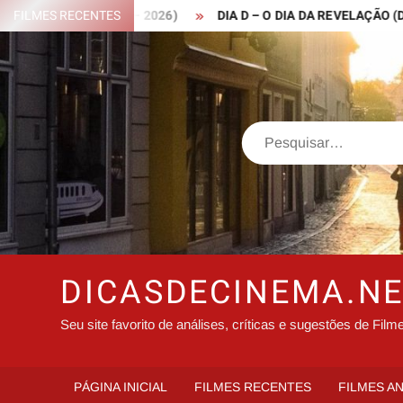
Skip
 ROBIN HOOD – 2026)
FILMES RECENTES
DIA D – O DIA DA REVELAÇÃO (DISCLO
to
content
Search
DICASDECINEMA.N
Seu site favorito de análises, críticas e sugestões de Film
PÁGINA INICIAL
FILMES RECENTES
FILMES A