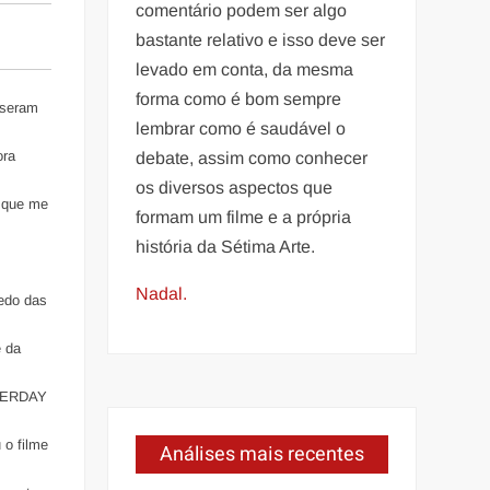
comentário podem ser algo
bastante relativo e isso deve ser
levado em conta, da mesma
forma como é bom sempre
useram
lembrar como é saudável o
ora
debate, assim como conhecer
os diversos aspectos que
e que me
formam um filme e a própria
história da Sétima Arte.
Nadal.
redo das
e da
TERDAY
 o filme
Análises mais recentes