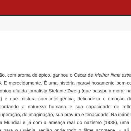
mão, com aroma de épico, ganhou o Oscar de
Melhor filme estr
. E merecidamente. É uma história maravilhosamente bem c
biografia da jornalista Stefanie Zweig (que passou a morar na
) e que mistura com inteligência, delicadeza e emoção di
abordando a natureza humana e sua capacidade de reflet
uperação, de imaginação, sua bravura e tenacidade. Na iminê
 Mundial e já com a ameaça real do nazismo (1938), uma f
para o Quênia, região onde todo o filme acontece. E ali,