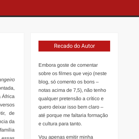
Recado do Autor
Embora goste de comentar
sobre os filmes que vejo (neste
angeiro
blog, só comento os bons –
ontada,
notas acima de 7,5), não tenho
 África
qualquer pretensão a crítico e
versos
quero deixar isso bem claro –
ir, de
até porque me faltaria formação
ncia da
e cultura para tanto.
amília
Vou apenas emitir minha
 essas