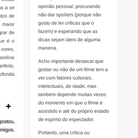
opinião pessoal, procurando
as a se
não dar spoilers (porque não
ntos de
gosto de ler críticas que o
o maior
fazem) e esperando que as
grar de
dicas sejam úteis de alguma
que é o
maneira.
 cores,
aroline
Acho importante destacar que
rfeito,
gostar ou não de um filme tem a
rofunda
ver com fatores culturais,
intelectuais, de idade, mas
também depende muitas vezes
do momento em que o filme é
assistido e até do próprio estado
de espírito do espectador.
gostou,
amigos.
Portanto, uma crítica ou