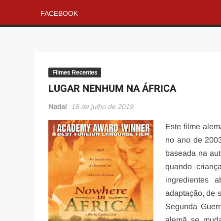
FACEBOOK
Filmes Recentes
LUGAR NENHUM NA ÁFRICA
Nadal
15 de julho de 2019
Este filme ale
no ano de 2003
baseada na auto
quando criança
ingredientes 
adaptação, de s
Segunda Guerra
alemã se muda 