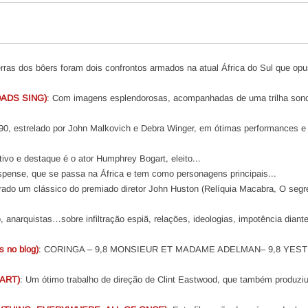
erras dos bôers foram dois confrontos armados na atual África do Sul que op
ADS SING)
: Com imagens esplendorosas, acompanhadas de uma trilha son
 1990, estrelado por John Malkovich e Debra Winger, em ótimas performances 
tivo e destaque é o ator Humphrey Bogart, eleito...
spense, que se passa na África e tem como personagens principais...
erado um clássico do premiado diretor John Huston (Relíquia Macabra, O seg
, anarquistas…sobre infiltração espiã, relações, ideologias, impotência diant
 no blog)
: CORINGA – 9,8 MONSIEUR ET MADAME ADELMAN– 9,8 YES
ART)
: Um ótimo trabalho de direção de Clint Eastwood, que também produziu