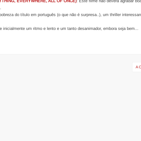
THING, EVERYWHERE, ALL OF ONCE)
: Este filme não deverá agradar bo
.
pobreza do título em português (o que não é surpresa..), um thriller interessa
e inicialmente um ritmo e lento e um tanto desanimador, embora seja bem...
A 