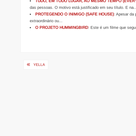
TUDO, EM TODO LUGAR, AO MESMO TEMPO (EVERY
das pessoas. O motivo está justificado em seu título. E na..
PROTEGENDO O INIMIGO (SAFE HOUSE)
: Apesar da 
extraordinário ou...
O PROJETO HUMMINGBIRD
: Este é um filme que segu
Navegação
YELLA
de
Post