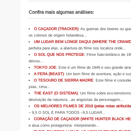
Confira mais algumas análises:
O CAÇADOR (TRACKER)
: As guerras dos boeres ou gu
os colonos de origem holandesa...
UM LUGAR BEM LONGE DAQUI (WHERE THE CRAWD
perfeita para elas, a abertura do filme nos localiza onde...
O SOL QUE NOS PROTEGE
: Filme Ítalo-britânico de
deixou...
TOKYO JOE
: Este é um filme de 1949 e seu grande atra
A FERA (BEAST)
: Um bom filme de aventura, ação e su
O TESOURO DE SIERRA MADRE
: Este filme é consid
joias, Uma...
THE EAST (O SISTEMA)
: Um filme sobre eco-terrorismo
destruição da natureza…as angústias da personagem...
OS MELHORES FILMES DE 2019 (pelas notas atribuídas
– 9,5 O SOL É PARA TODOS –9,5 LUGAR...
CORAÇÃO DE CAÇADOR (WHITE HUNTER BLACK HE
e atua como protagonista: interpretando...