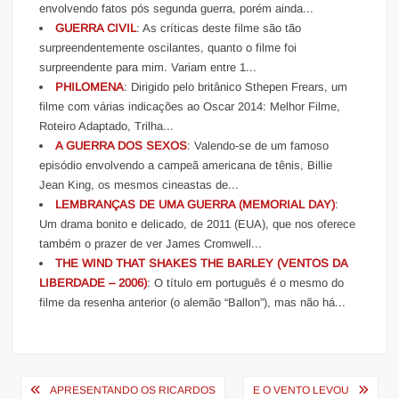
envolvendo fatos pós segunda guerra, porém ainda...
GUERRA CIVIL
: As críticas deste filme são tão
surpreendentemente oscilantes, quanto o filme foi
surpreendente para mim. Variam entre 1...
PHILOMENA
: Dirigido pelo britânico Sthepen Frears, um
filme com várias indicações ao Oscar 2014: Melhor Filme,
Roteiro Adaptado, Trilha...
A GUERRA DOS SEXOS
: Valendo-se de um famoso
episódio envolvendo a campeã americana de tênis, Billie
Jean King, os mesmos cineastas de...
LEMBRANÇAS DE UMA GUERRA (MEMORIAL DAY)
:
Um drama bonito e delicado, de 2011 (EUA), que nos oferece
também o prazer de ver James Cromwell...
THE WIND THAT SHAKES THE BARLEY (VENTOS DA
LIBERDADE – 2006)
: O título em português é o mesmo do
filme da resenha anterior (o alemão “Ballon”), mas não há...
Navegação
APRESENTANDO OS RICARDOS
E O VENTO LEVOU