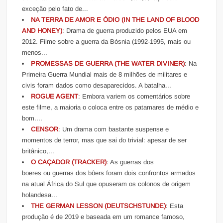
exceção pelo fato de...
NA TERRA DE AMOR E ÓDIO (IN THE LAND OF BLOOD
AND HONEY)
: Drama de guerra produzido pelos EUA em
2012. Filme sobre a guerra da Bósnia (1992-1995, mais ou
menos...
PROMESSAS DE GUERRA (THE WATER DIVINER)
: Na
Primeira Guerra Mundial mais de 8 milhões de militares e
civis foram dados como desaparecidos. A batalha...
ROGUE AGENT
: Embora variem os comentários sobre
este filme, a maioria o coloca entre os patamares de médio e
bom....
CENSOR
: Um drama com bastante suspense e
momentos de terror, mas que sai do trivial: apesar de ser
britânico,...
O CAÇADOR (TRACKER)
: As guerras dos
boeres ou guerras dos bôers foram dois confrontos armados
na atual África do Sul que opuseram os colonos de origem
holandesa...
THE GERMAN LESSON (DEUTSCHSTUNDE)
: Esta
produção é de 2019 e baseada em um romance famoso,