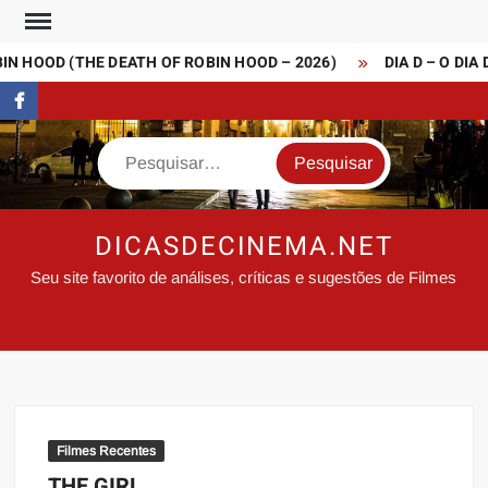
Skip
to
N HOOD (THE DEATH OF ROBIN HOOD – 2026)
DIA D – O DIA 
content
FaceBook
Search
DICASDECINEMA.NET
Seu site favorito de análises, críticas e sugestões de Filmes
Filmes Recentes
THE GIRL