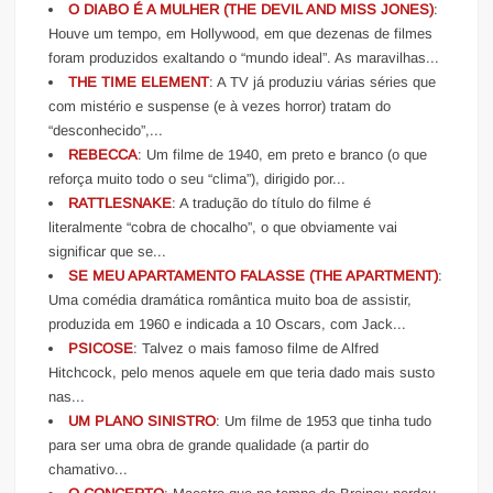
O DIABO É A MULHER (THE DEVIL AND MISS JONES)
:
Houve um tempo, em Hollywood, em que dezenas de filmes
foram produzidos exaltando o “mundo ideal”. As maravilhas...
THE TIME ELEMENT
: A TV já produziu várias séries que
com mistério e suspense (e à vezes horror) tratam do
“desconhecido”,...
REBECCA
: Um filme de 1940, em preto e branco (o que
reforça muito todo o seu “clima”), dirigido por...
RATTLESNAKE
: A tradução do título do filme é
literalmente “cobra de chocalho”, o que obviamente vai
significar que se...
SE MEU APARTAMENTO FALASSE (THE APARTMENT)
:
Uma comédia dramática romântica muito boa de assistir,
produzida em 1960 e indicada a 10 Oscars, com Jack...
PSICOSE
: Talvez o mais famoso filme de Alfred
Hitchcock, pelo menos aquele em que teria dado mais susto
nas...
UM PLANO SINISTRO
: Um filme de 1953 que tinha tudo
para ser uma obra de grande qualidade (a partir do
chamativo...