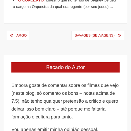
O CONCERTO
: Maestro que no tempo de Brejnev perdeu
o cargo na Orquestra da qual era regente (por seu judeu),...
Navegação
ARGO
SAVAGES (SELVAGENS)
de
Post
Recado do Autor
Embora goste de comentar sobre os filmes que vejo
(neste blog, só comento os bons – notas acima de
7,5), não tenho qualquer pretensão a crítico e quero
deixar isso bem claro – até porque me faltaria
formação e cultura para tanto.
Vou apenas emitir minha opinião pessoal,