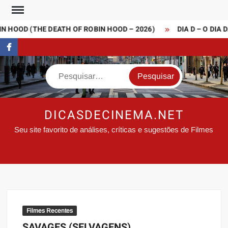
Skip
to
 HOOD (THE DEATH OF ROBIN HOOD – 2026)
DIA D – O DIA D
content
FaceBook
Search
DICASDECINEMA.NET
Seu site favorito de análises, críticas e sugestões de Filmes
Filmes Recentes
SAVAGES (SELVAGENS)