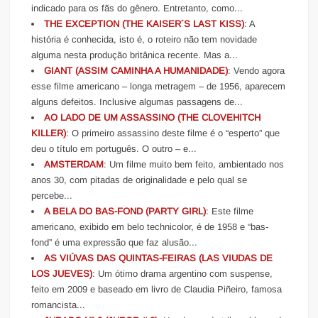
indicado para os fãs do gênero. Entretanto, como...
THE EXCEPTION (THE KAISER´S LAST KISS)
: A
história é conhecida, isto é, o roteiro não tem novidade
alguma nesta produção britânica recente. Mas a...
GIANT (ASSIM CAMINHA A HUMANIDADE)
: Vendo agora
esse filme americano – longa metragem – de 1956, aparecem
alguns defeitos. Inclusive algumas passagens de...
AO LADO DE UM ASSASSINO (THE CLOVEHITCH
KILLER)
: O primeiro assassino deste filme é o “esperto” que
deu o título em português. O outro – e...
AMSTERDAM
: Um filme muito bem feito, ambientado nos
anos 30, com pitadas de originalidade e pelo qual se
percebe...
A BELA DO BAS-FOND (PARTY GIRL)
: Este filme
americano, exibido em belo technicolor, é de 1958 e “bas-
fond” é uma expressão que faz alusão...
AS VIÚVAS DAS QUINTAS-FEIRAS (LAS VIUDAS DE
LOS JUEVES)
: Um ótimo drama argentino com suspense,
feito em 2009 e baseado em livro de Claudia Piñeiro, famosa
romancista...