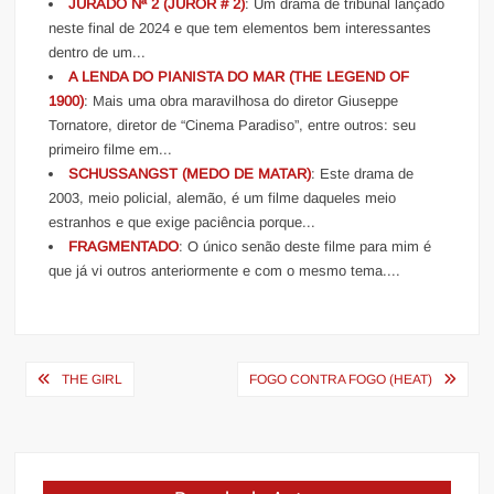
JURADO Nª 2 (JUROR # 2)
: Um drama de tribunal lançado
neste final de 2024 e que tem elementos bem interessantes
dentro de um...
A LENDA DO PIANISTA DO MAR (THE LEGEND OF
1900)
: Mais uma obra maravilhosa do diretor Giuseppe
Tornatore, diretor de “Cinema Paradiso”, entre outros: seu
primeiro filme em...
SCHUSSANGST (MEDO DE MATAR)
: Este drama de
2003, meio policial, alemão, é um filme daqueles meio
estranhos e que exige paciência porque...
FRAGMENTADO
: O único senão deste filme para mim é
que já vi outros anteriormente e com o mesmo tema....
Navegação
THE GIRL
FOGO CONTRA FOGO (HEAT)
de
Post