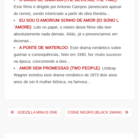
Este filme é dirigido por Antonio Campos (americano apesar
do nome), sendo roteirizado a partir de obra literária...
EU SOU O AMOR/UM SONHO DE AMOR (IO SONO L
´AMORE)
: Lido no papel, o roteiro deste filme não tem
absolutamente nada demais. Aliás, já o presenciamos em
dezenas...
A PONTE DE WATERLOO
: Este drama romântico sobre
guerras e consequências, feito em 1940, fez muito sucesso
na época, concorrendo a dois...
AMOR SEM PROMESSAS (TWO PEOPLE)
: Lindsay
Wagner estrelou este drama romântico de 1973 dois anos
anos de ser A mulher biônica, na famosa...
Navegação
GODZILLA MINUS ONE
CISNE NEGRO (BLACK SWAN)
de
Post