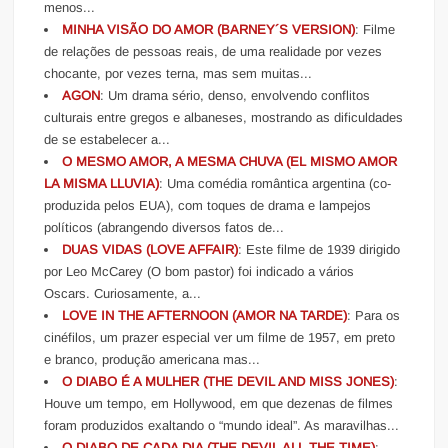
menos...
MINHA VISÃO DO AMOR (BARNEY´S VERSION)
: Filme
de relações de pessoas reais, de uma realidade por vezes
chocante, por vezes terna, mas sem muitas...
AGON
: Um drama sério, denso, envolvendo conflitos
culturais entre gregos e albaneses, mostrando as dificuldades
de se estabelecer a...
O MESMO AMOR, A MESMA CHUVA (EL MISMO AMOR
LA MISMA LLUVIA)
: Uma comédia romântica argentina (co-
produzida pelos EUA), com toques de drama e lampejos
políticos (abrangendo diversos fatos de...
DUAS VIDAS (LOVE AFFAIR)
: Este filme de 1939 dirigido
por Leo McCarey (O bom pastor) foi indicado a vários
Oscars. Curiosamente, a...
LOVE IN THE AFTERNOON (AMOR NA TARDE)
: Para os
cinéfilos, um prazer especial ver um filme de 1957, em preto
e branco, produção americana mas...
O DIABO É A MULHER (THE DEVIL AND MISS JONES)
:
Houve um tempo, em Hollywood, em que dezenas de filmes
foram produzidos exaltando o “mundo ideal”. As maravilhas...
O DIABO DE CADA DIA (THE DEVIL ALL THE TIME)
: