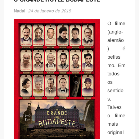
Nadal
24 de janeiro de 2015
O filme
(anglo-
alemão
) é
belíssi
mo. Em
todos
os
sentido
s.
Talvez
o filme
mais
original