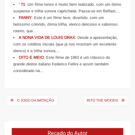
‘ 71
: Um filme tenso e muito bem realizado, com um ótimo
suspense e trilha sonora caprichada. Passa-se em Belfast,...
FANNY
: Este é um filme leve, divertido, com um
belíssimo colorido, ótima trilha, elenco delicioso e saboroso
roteiro, que...
A NONA VIDA DE LOUIS DRAX
: Desde a apresentação,
com os créditos iniciais (que já nos mostram um excelente
elenco) e a trilha sonora,...
OITO E MEIO
: Este filme de 1963 é um clássico do
grande diretor italiano Federico Fellini e assim também
considerado na...
Navegação
O JOGO DA IMITAÇÃO
INTO THE WOODS
de
Post
Recado do Autor