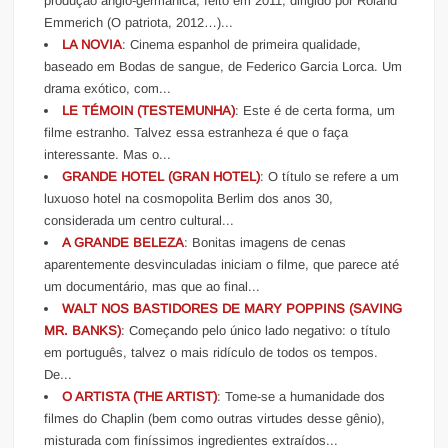
produção anglo-germânica, feito em 2011, dirigido por Roland
Emmerich (O patriota, 2012…)...
LA NOVIA
: Cinema espanhol de primeira qualidade,
baseado em Bodas de sangue, de Federico Garcia Lorca. Um
drama exótico, com...
LE TÉMOIN (TESTEMUNHA)
: Este é de certa forma, um
filme estranho. Talvez essa estranheza é que o faça
interessante. Mas o...
GRANDE HOTEL (GRAN HOTEL)
: O título se refere a um
luxuoso hotel na cosmopolita Berlim dos anos 30,
considerada um centro cultural...
A GRANDE BELEZA
: Bonitas imagens de cenas
aparentemente desvinculadas iniciam o filme, que parece até
um documentário, mas que ao final...
WALT NOS BASTIDORES DE MARY POPPINS (SAVING
MR. BANKS)
: Começando pelo único lado negativo: o título
em português, talvez o mais ridículo de todos os tempos.
De...
O ARTISTA (THE ARTIST)
: Tome-se a humanidade dos
filmes do Chaplin (bem como outras virtudes desse gênio),
misturada com finíssimos ingredientes extraídos...