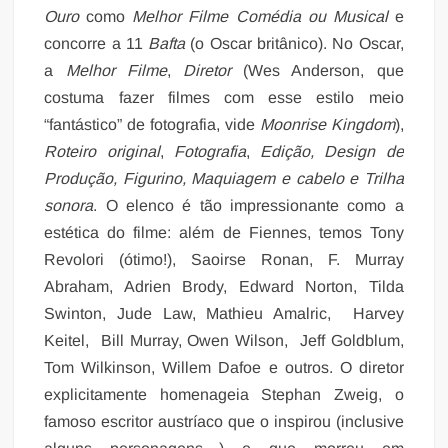
Ouro
como
Melhor Filme Comédia ou Musical
e
concorre a 11
Bafta
(o Oscar britânico). No Oscar,
a
Melhor Filme
,
Diretor
(Wes Anderson, que
costuma fazer filmes com esse estilo meio
“fantástico” de fotografia, vide
Moonrise Kingdom
),
Roteiro original
,
Fotografia
,
Edição, Design de
Produção, Figurino, Maquiagem e cabelo e Trilha
sonora
. O elenco é tão impressionante como a
estética do filme: além de Fiennes, temos Tony
Revolori (ótimo!), Saoirse Ronan, F. Murray
Abraham, Adrien Brody, Edward Norton, Tilda
Swinton, Jude Law, Mathieu Amalric, Harvey
Keitel, Bill Murray, Owen Wilson, Jeff Goldblum,
Tom Wilkinson, Willem Dafoe e outros. O diretor
explicitamente homenageia Stephan Zweig, o
famoso escritor austríaco que o inspirou (inclusive