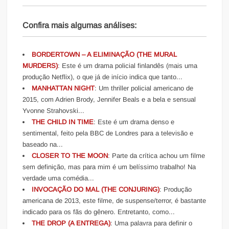
Confira mais algumas análises:
BORDERTOWN – A ELIMINAÇÃO (THE MURAL
MURDERS)
: Este é um drama policial finlandês (mais uma
produção Netflix), o que já de início indica que tanto...
MANHATTAN NIGHT
: Um thriller policial americano de
2015, com Adrien Brody, Jennifer Beals e a bela e sensual
Yvonne Strahovski...
THE CHILD IN TIME
: Este é um drama denso e
sentimental, feito pela BBC de Londres para a televisão e
baseado na...
CLOSER TO THE MOON
: Parte da crítica achou um filme
sem definição, mas para mim é um belíssimo trabalho! Na
verdade uma comédia...
INVOCAÇÃO DO MAL (THE CONJURING)
: Produção
americana de 2013, este filme, de suspense/terror, é bastante
indicado para os fãs do gênero. Entretanto, como...
THE DROP (A ENTREGA)
: Uma palavra para definir o