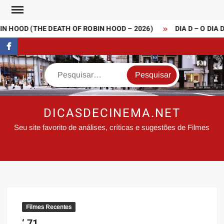
Skip
to
 HOOD (THE DEATH OF ROBIN HOOD – 2026)
DIA D – O DIA 
content
FaceBook
Search
DICASDECINEMA.NET
Seu site favorito de análises, críticas e sugestões de Filmes
Filmes Recentes
‘ 71