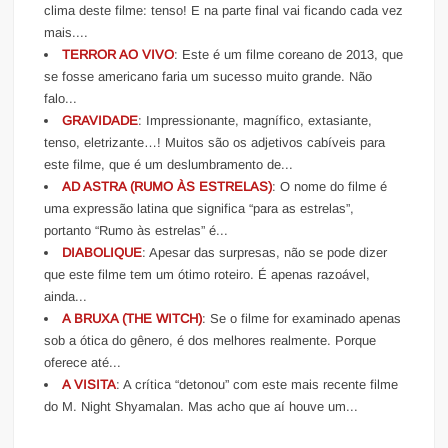
clima deste filme: tenso! E na parte final vai ficando cada vez
mais....
TERROR AO VIVO
: Este é um filme coreano de 2013, que
se fosse americano faria um sucesso muito grande. Não
falo...
GRAVIDADE
: Impressionante, magnífico, extasiante,
tenso, eletrizante…! Muitos são os adjetivos cabíveis para
este filme, que é um deslumbramento de...
AD ASTRA (RUMO ÀS ESTRELAS)
: O nome do filme é
uma expressão latina que significa “para as estrelas”,
portanto “Rumo às estrelas” é...
DIABOLIQUE
: Apesar das surpresas, não se pode dizer
que este filme tem um ótimo roteiro. É apenas razoável,
ainda...
A BRUXA (THE WITCH)
: Se o filme for examinado apenas
sob a ótica do gênero, é dos melhores realmente. Porque
oferece até...
A VISITA
: A crítica “detonou” com este mais recente filme
do M. Night Shyamalan. Mas acho que aí houve um...