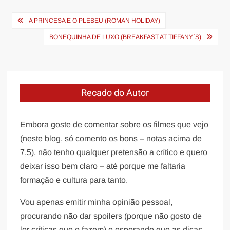
Navegação
A PRINCESA E O PLEBEU (ROMAN HOLIDAY)
de
BONEQUINHA DE LUXO (BREAKFAST AT TIFFANY´S)
Post
Recado do Autor
Embora goste de comentar sobre os filmes que vejo
(neste blog, só comento os bons – notas acima de
7,5), não tenho qualquer pretensão a crítico e quero
deixar isso bem claro – até porque me faltaria
formação e cultura para tanto.
Vou apenas emitir minha opinião pessoal,
procurando não dar spoilers (porque não gosto de
ler críticas que o fazem) e esperando que as dicas