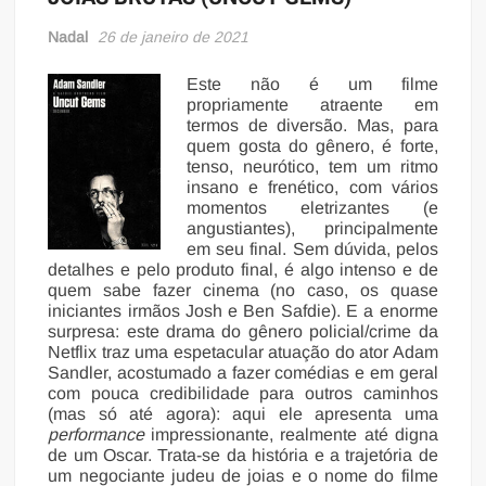
Nadal
26 de janeiro de 2021
Este não é um filme
propriamente atraente em
termos de diversão. Mas, para
quem gosta do gênero, é forte,
tenso, neurótico, tem um ritmo
insano e frenético, com vários
momentos eletrizantes (e
angustiantes), principalmente
em seu final. Sem dúvida, pelos
detalhes e pelo produto final, é algo intenso e de
quem sabe fazer cinema (no caso, os quase
iniciantes irmãos Josh e Ben Safdie). E a enorme
surpresa: este drama do gênero policial/crime da
Netflix traz uma espetacular atuação do ator Adam
Sandler, acostumado a fazer comédias e em geral
com pouca credibilidade para outros caminhos
(mas só até agora): aqui ele apresenta uma
performance
impressionante, realmente até digna
de um Oscar. Trata-se da história e a trajetória de
um negociante judeu de joias e o nome do filme