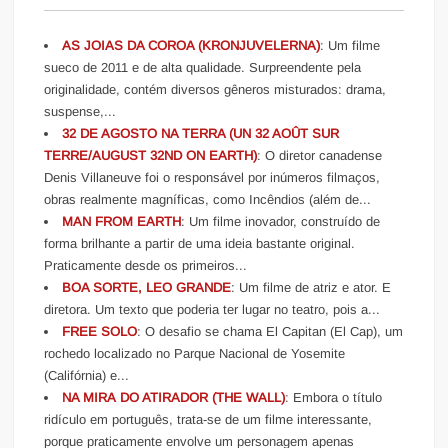
AS JOIAS DA COROA (KRONJUVELERNA)
: Um filme
sueco de 2011 e de alta qualidade. Surpreendente pela
originalidade, contém diversos gêneros misturados: drama,
suspense,...
32 DE AGOSTO NA TERRA (UN 32 AOÛT SUR
TERRE/AUGUST 32ND ON EARTH)
: O diretor canadense
Denis Villaneuve foi o responsável por inúmeros filmaços,
obras realmente magníficas, como Incêndios (além de...
MAN FROM EARTH
: Um filme inovador, construído de
forma brilhante a partir de uma ideia bastante original.
Praticamente desde os primeiros...
BOA SORTE, LEO GRANDE
: Um filme de atriz e ator. E
diretora. Um texto que poderia ter lugar no teatro, pois a...
FREE SOLO
: O desafio se chama El Capitan (El Cap), um
rochedo localizado no Parque Nacional de Yosemite
(Califórnia) e...
NA MIRA DO ATIRADOR (THE WALL)
: Embora o título
ridículo em português, trata-se de um filme interessante,
porque praticamente envolve um personagem apenas