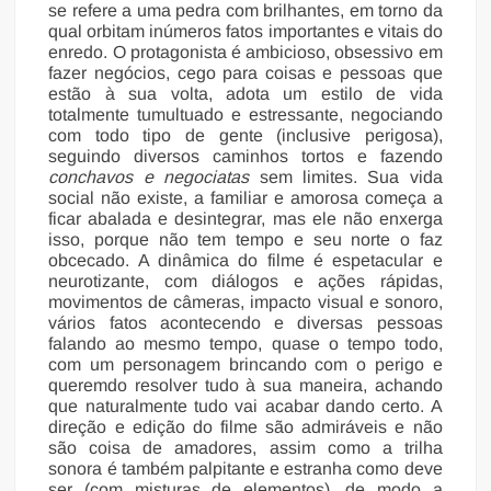
se refere a uma pedra com brilhantes, em torno da
qual orbitam inúmeros fatos importantes e vitais do
enredo. O protagonista é ambicioso, obsessivo em
fazer negócios, cego para coisas e pessoas que
estão à sua volta, adota um estilo de vida
totalmente tumultuado e estressante, negociando
com todo tipo de gente (inclusive perigosa),
seguindo diversos caminhos tortos e fazendo
conchavos e negociatas
sem limites. Sua vida
social não existe, a familiar e amorosa começa a
ficar abalada e desintegrar, mas ele não enxerga
isso, porque não tem tempo e seu norte o faz
obcecado. A dinâmica do filme é espetacular e
neurotizante, com diálogos e ações rápidas,
movimentos de câmeras, impacto visual e sonoro,
vários fatos acontecendo e diversas pessoas
falando ao mesmo tempo, quase o tempo todo,
com um personagem brincando com o perigo e
queremdo resolver tudo à sua maneira, achando
que naturalmente tudo vai acabar dando certo. A
direção e edição do filme são admiráveis e não
são coisa de amadores, assim como a trilha
sonora é também palpitante e estranha como deve
ser (com misturas de elementos), de modo a