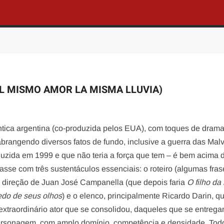
L MISMO AMOR LA MISMA LLUVIA)
ica argentina (co-produzida pelos EUA), com toques de drama
abrangendo diversos fatos de fundo, inclusive a guerra das Malv
oduzida em 1999 e que não teria a força que tem – é bem acima 
asse com três sustentáculos essenciais: o roteiro (algumas fras
a direção de Juan José Campanella (que depois faria
O filho da
edo de seus olhos
) e o elenco, principalmente Ricardo Darin, qu
extraordinário ator que se consolidou, daqueles que se entreg
personagem, com amplo domínio, competência e densidade. Tod