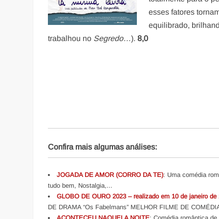
esses fatores tornam
equilibrado, brilha
trabalhou no
Segredo…
).
8,0
Confira mais algumas análises:
JOGADA DE AMOR (CORRO DA TE)
: Uma comédia româ
tudo bem, Nostalgia,...
GLOBO DE OURO 2023 – realizado em 10 de janeiro de 
DE DRAMA “Os Fabelmans” MELHOR FILME DE COMÉDIA O
ACONTECEU NAQUELA NOITE
: Comédia romântica de p