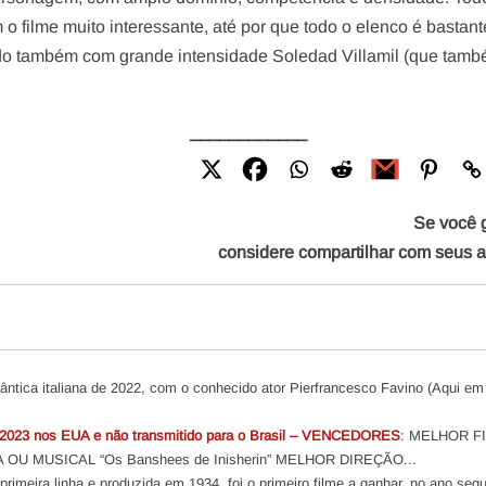
 o filme muito interessante, até por que todo o elenco é bastant
ndo também com grande intensidade Soledad Villamil (que tam
____________
Se você 
considere compartilhar com seus 
ntica italiana de 2022, com o conhecido ator Pierfrancesco Favino (Aqui em
2023 nos EUA e não transmitido para o Brasil – VENCEDORES
: MELHOR F
U MUSICAL “Os Banshees de Inisherin” MELHOR DIREÇÃO...
rimeira linha e produzida em 1934, foi o primeiro filme a ganhar, no ano segui