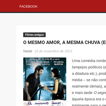
FACEBOOK
Filmes antigos
O MESMO AMOR, A MESMA CHUVA (E
Nadal
15 de novembro de 2013
Uma comédia românt
lampejos políticos (
a ditadura etc.), pr
média – se não cont
realmente ótimas), 
e mais tarde
O segr
àquela época era o 
totalmente para o 