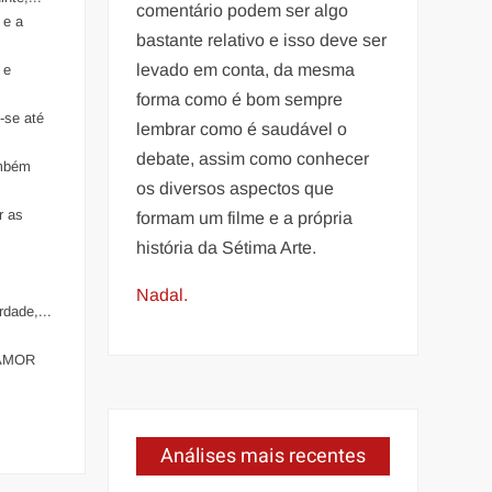
comentário podem ser algo
 e a
bastante relativo e isso deve ser
levado em conta, da mesma
 e
forma como é bom sempre
-se até
lembrar como é saudável o
debate, assim como conhecer
ambém
os diversos aspectos que
r as
formam um filme e a própria
história da Sétima Arte.
.
Nadal.
dade,...
 AMOR
Análises mais recentes