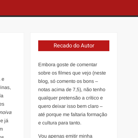
Recado do Autor
Embora goste de comentar
sobre os filmes que vejo (neste
 e
blog, só comento os bons –
inas,
notas acima de 7,5), não tenho
da
qualquer pretensão a crítico e
es
quero deixar isso bem claro –
 noiva
até porque me faltaria formação
e já
e cultura para tanto.
am
Vou apenas emitir minha
os