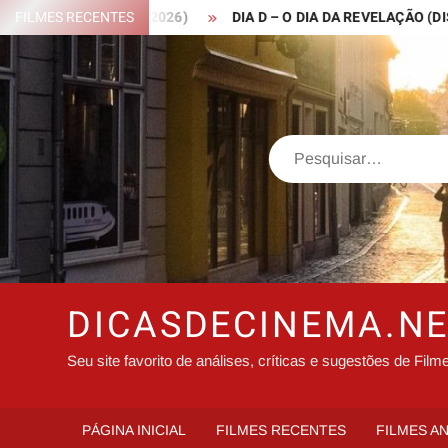
Skip
ROBIN HOOD – 2026)
FILMES RECENTES
DIA D – O DIA DA REVELAÇÃO (DISCLOS
to
content
Search
DICASDECINEMA.N
Seu site favorito de análises, críticas e sugestões de Film
PÁGINA INICIAL
FILMES RECENTES
FILMES A