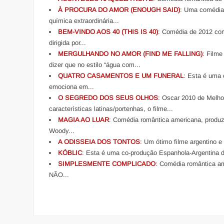
À PROCURA DO AMOR (ENOUGH SAID)
: Uma comédia 
química extraordinária...
BEM-VINDO AOS 40 (THIS IS 40)
: Comédia de 2012 com 
dirigida por...
MERGULHANDO NO AMOR (FIND ME FALLING)
: Filme
dizer que no estilo “água com...
QUATRO CASAMENTOS E UM FUNERAL
: Esta é uma
emociona em...
O SEGREDO DOS SEUS OLHOS
: Oscar 2010 de Melho
características latinas/portenhas, o filme...
MAGIA AO LUAR
: Comédia romântica americana, produz
Woody...
A ODISSEIA DOS TONTOS
: Um ótimo filme argentino e
KÓBLIC
: Esta é uma co-produção Espanhola-Argentina d
SIMPLESMENTE COMPLICADO
: Comédia romântica a
NÃO...