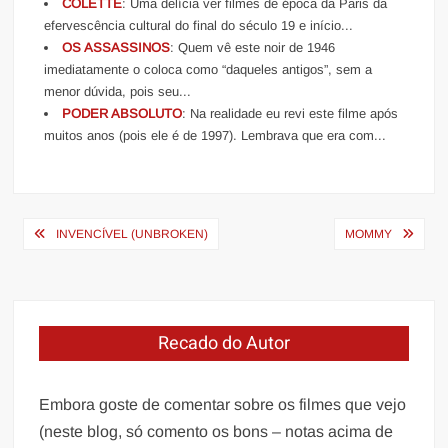
COLETTE
: Uma delícia ver filmes de época da Paris da
efervescência cultural do final do século 19 e início...
OS ASSASSINOS
: Quem vê este noir de 1946
imediatamente o coloca como “daqueles antigos”, sem a
menor dúvida, pois seu...
PODER ABSOLUTO
: Na realidade eu revi este filme após
muitos anos (pois ele é de 1997). Lembrava que era com...
Navegação
INVENCÍVEL (UNBROKEN)
MOMMY
de
Post
Recado do Autor
Embora goste de comentar sobre os filmes que vejo
(neste blog, só comento os bons – notas acima de