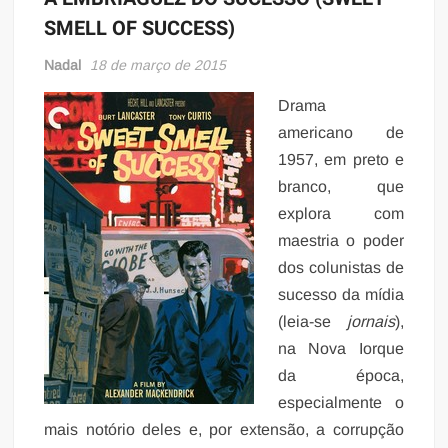
SMELL OF SUCCESS)
Nadal
18 de março de 2015
Drama
americano de
1957, em preto e
branco, que
explora com
maestria o poder
dos colunistas de
sucesso da mídia
(leia-se
jornais
),
na Nova Iorque
da época,
especialmente o
mais notório deles e, por extensão, a corrupção