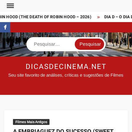
Skip
to
N HOOD (THE DEATH OF ROBIN HOOD – 2026)
DIA D – O DIA 
content
FaceBook
Search
DICASDECINEMA.NET
Seu site favorito de análises, críticas e sugestões de Filmes
Filmes Mais Antigos
A EMBRIAGUEZ DO SUCESSO (SWEET