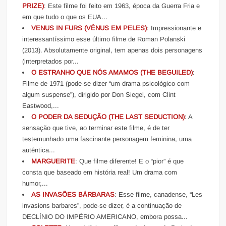
PRIZE)
: Este filme foi feito em 1963, época da Guerra Fria e
em que tudo o que os EUA...
VENUS IN FURS (VÊNUS EM PELES)
: Impressionante e
interessantíssimo esse último filme de Roman Polanski
(2013). Absolutamente original, tem apenas dois personagens
(interpretados por...
O ESTRANHO QUE NÓS AMAMOS (THE BEGUILED)
:
Filme de 1971 (pode-se dizer “um drama psicológico com
algum suspense”), dirigido por Don Siegel, com Clint
Eastwood,...
O PODER DA SEDUÇÃO (THE LAST SEDUCTION)
: A
sensação que tive, ao terminar este filme, é de ter
testemunhado uma fascinante personagem feminina, uma
autêntica...
MARGUERITE
: Que filme diferente! E o “pior” é que
consta que baseado em história real! Um drama com
humor,...
AS INVASÕES BÁRBARAS
: Esse filme, canadense, “Les
invasions barbares”, pode-se dizer, é a continuação de
DECLÍNIO DO IMPÉRIO AMERICANO, embora possa...