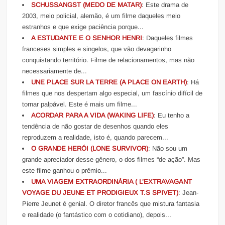
SCHUSSANGST (MEDO DE MATAR)
: Este drama de
2003, meio policial, alemão, é um filme daqueles meio
estranhos e que exige paciência porque...
A ESTUDANTE E O SENHOR HENRI
: Daqueles filmes
franceses simples e singelos, que vão devagarinho
conquistando território. Filme de relacionamentos, mas não
necessariamente de...
UNE PLACE SUR LA TERRE (A PLACE ON EARTH)
: Há
filmes que nos despertam algo especial, um fascínio difícil de
tornar palpável. Este é mais um filme...
ACORDAR PARA A VIDA (WAKING LIFE)
: Eu tenho a
tendência de não gostar de desenhos quando eles
reproduzem a realidade, isto é, quando parecem...
O GRANDE HERÓI (LONE SURVIVOR)
: Não sou um
grande apreciador desse gênero, o dos filmes “de ação”. Mas
este filme ganhou o prêmio...
UMA VIAGEM EXTRAORDINÁRIA ( L’EXTRAVAGANT
VOYAGE DU JEUNE ET PRODIGIEUX T.S SPIVET)
: Jean-
Pierre Jeunet é genial. O diretor francês que mistura fantasia
e realidade (o fantástico com o cotidiano), depois...