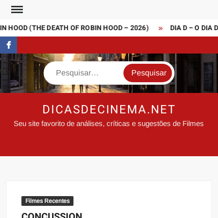
Skip
to
 HOOD (THE DEATH OF ROBIN HOOD – 2026)
DIA D – O DIA D
content
FaceBook
Search
DICASDECINEMA.NET
Seu site favorito de análises, críticas e sugestões de Filmes
Filmes Recentes
CONCUSSION