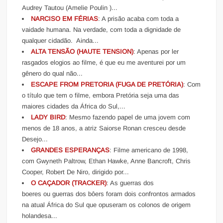
Audrey Tautou (Amelie Poulin )...
NARCISO EM FÉRIAS
: A prisão acaba com toda a
vaidade humana. Na verdade, com toda a dignidade de
qualquer cidadão. Ainda...
ALTA TENSÃO (HAUTE TENSION)
: Apenas por ler
rasgados elogios ao filme, é que eu me aventurei por um
gênero do qual não...
ESCAPE FROM PRETORIA (FUGA DE PRETÓRIA)
: Com
o título que tem o filme, embora Pretória seja uma das
maiores cidades da África do Sul,...
LADY BIRD
: Mesmo fazendo papel de uma jovem com
menos de 18 anos, a atriz Saiorse Ronan cresceu desde
Desejo...
GRANDES ESPERANÇAS
: Filme americano de 1998,
com Gwyneth Paltrow, Ethan Hawke, Anne Bancroft, Chris
Cooper, Robert De Niro, dirigido por...
O CAÇADOR (TRACKER)
: As guerras dos
boeres ou guerras dos bôers foram dois confrontos armados
na atual África do Sul que opuseram os colonos de origem
holandesa...