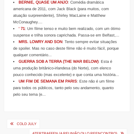
BERNIE, QUASE UM ANJO
: Comédia dramática
americana de 2011, com Jack Black (para muitos, com
atuação surpreendente), Shirley MacLaine e Matthew
McConaughey....
‘ 71
: Um filme tenso e muito bem realizado, com um ótimo
suspense e trilha sonora caprichada. Passa-se em Belfast,...
MRS. LOWRY AND SON
: Tento sempre evitar situações
de spoiler. Mas no caso deste filme não é muito fácil, porque
qualquer comentário...
GUERRA SOB A TERRA (THE WAR BELOW)
: Esta é
uma produção britânico-irlandesa (do Norte), com elenco
pouco conhecido (mas excelente) e que conta uma história...
UM FIM DE SEMANA EM PARIS
: Este não é um filme
para todos os públicos, tanto pelo seu andamento, quanto
pelo seu tema (e...
Navegação
COLD JULY
de
ATERTRAFFEN (A REUNIÃO OU O REENCONTRO)