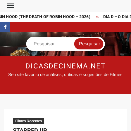
Skip
to
N HOOD (THE DEATH OF ROBIN HOOD – 2026)
DIA D – O DIA 
content
FaceBook
Search
DICASDECINEMA.NET
Seu site favorito de análises, críticas e sugestões de Filmes
Filmes Recentes
STARRED UP