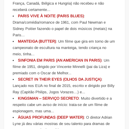
França, Canadá, Bélgica e Hungria) não recebeu e não
receberá certamente...
PARIS VIVE À NOITE (PARIS BLUES)
:
Drama/comédia/romance de 1961, com Paul Newman e
Sidney Poitier fazendo o papel de dois músicos (metais) na
Paris...
MANTEIGA (BUTTER)
: Um filme que gira em torno de um
campeonato de escultura na manteiga, tendo criança no
meio, tinha...
SINFONIA EM PARIS (AN AMERICAN IN PARIS)
: Um
filme de 1951, dirigido por Vincente Minnelli (pai da Liza) e
premiado com o Oscar de Melhor...
SECRET IN THEIR EYES (OLHOS DA JUSTIÇA)
:
Lançado nos EUA no final de 2015, escrito e dirigido por Billy
Ray (Capitão Philips, Jogos Vorazes…) e...
KINGSMAN – SERVIÇO SECRETO
: Muito divertido e a
respeito cabe um aviso de início: trata-se de um filme de
espionagem, mas uma...
ÁGUAS PROFUNDAS (DEEP WATER)
: O diretor Adrian
Lyne já deu várias mostras de seu talento para dramas de