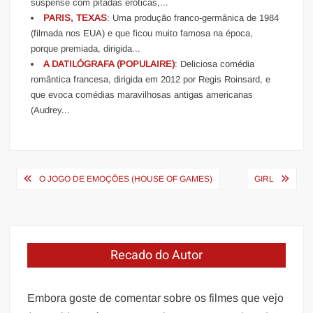
suspense com pitadas eróticas,...
PARIS, TEXAS
: Uma produção franco-germânica de 1984
(filmada nos EUA) e que ficou muito famosa na época,
porque premiada, dirigida...
A DATILÓGRAFA (POPULAIRE)
: Deliciosa comédia
romântica francesa, dirigida em 2012 por Regis Roinsard, e
que evoca comédias maravilhosas antigas americanas
(Audrey...
Navegação
O JOGO DE EMOÇÕES (HOUSE OF GAMES)
GIRL
de
Post
Recado do Autor
Embora goste de comentar sobre os filmes que vejo