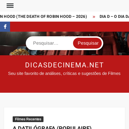
Skip
to
 HOOD (THE DEATH OF ROBIN HOOD – 2026)
DIA D – O DIA D
content
FaceBook
Search
DICASDECINEMA.NET
Seu site favorito de análises, críticas e sugestões de Filmes
Filmes Recentes
A DATILÓGRAFA (POPULAIRE)