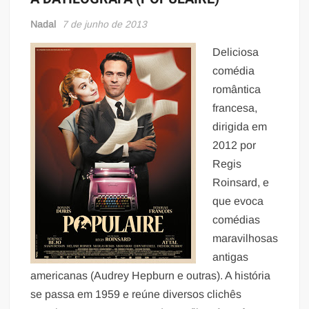
Nadal
7 de junho de 2013
Deliciosa
comédia
romântica
francesa,
dirigida em
2012 por
Regis
Roinsard, e
que evoca
comédias
maravilhosas
antigas
americanas (Audrey Hepburn e outras). A história
se passa em 1959 e reúne diversos clichês