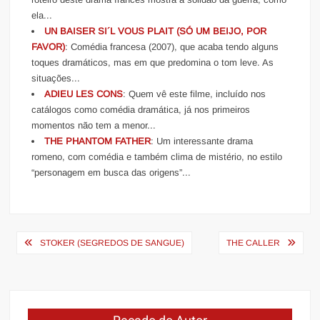
ela...
UN BAISER SI´L VOUS PLAIT (SÓ UM BEIJO, POR
FAVOR)
: Comédia francesa (2007), que acaba tendo alguns
toques dramáticos, mas em que predomina o tom leve. As
situações...
ADIEU LES CONS
: Quem vê este filme, incluído nos
catálogos como comédia dramática, já nos primeiros
momentos não tem a menor...
THE PHANTOM FATHER
: Um interessante drama
romeno, com comédia e também clima de mistério, no estilo
“personagem em busca das origens”...
Navegação
STOKER (SEGREDOS DE SANGUE)
THE CALLER
de
Post