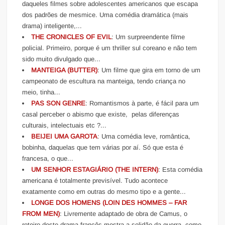
daqueles filmes sobre adolescentes americanos que escapa
dos padrões de mesmice. Uma comédia dramática (mais
drama) inteligente,...
THE CRONICLES OF EVIL
: Um surpreendente filme
policial. Primeiro, porque é um thriller sul coreano e não tem
sido muito divulgado que...
MANTEIGA (BUTTER)
: Um filme que gira em torno de um
campeonato de escultura na manteiga, tendo criança no
meio, tinha...
PAS SON GENRE
: Romantismos à parte, é fácil para um
casal perceber o abismo que existe, pelas diferenças
culturais, intelectuais etc ?...
BEIJEI UMA GAROTA
: Uma comédia leve, romântica,
bobinha, daquelas que tem várias por aí. Só que esta é
francesa, o que...
UM SENHOR ESTAGIÁRIO (THE INTERN)
: Esta comédia
americana é totalmente previsível. Tudo acontece
exatamente como em outras do mesmo tipo e a gente...
LONGE DOS HOMENS (LOIN DES HOMMES – FAR
FROM MEN)
: Livremente adaptado de obra de Camus, o
roteiro deste drama francês mostra a solidão da guerra, como