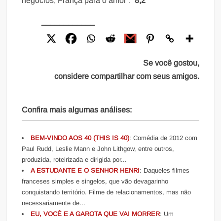
negócios, França para o amor”.
8,2
____________
Se você gostou,
considere compartilhar com seus amigos.
Confira mais algumas análises:
BEM-VINDO AOS 40 (THIS IS 40)
: Comédia de 2012 com
Paul Rudd, Leslie Mann e John Lithgow, entre outros,
produzida, roteirizada e dirigida por...
A ESTUDANTE E O SENHOR HENRI
: Daqueles filmes
franceses simples e singelos, que vão devagarinho
conquistando território. Filme de relacionamentos, mas não
necessariamente de...
EU, VOCÊ E A GAROTA QUE VAI MORRER
: Um