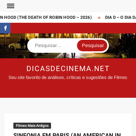
Skip
to
 HOOD (THE DEATH OF ROBIN HOOD – 2026)
DIA D – O DIA D
content
FaceBook
Search
DICASDECINEMA.NET
Seu site favorito de análises, críticas e sugestões de Filmes
Filmes Mais Antigos
SINFONIA EM PARIS (AN AMERICAN IN