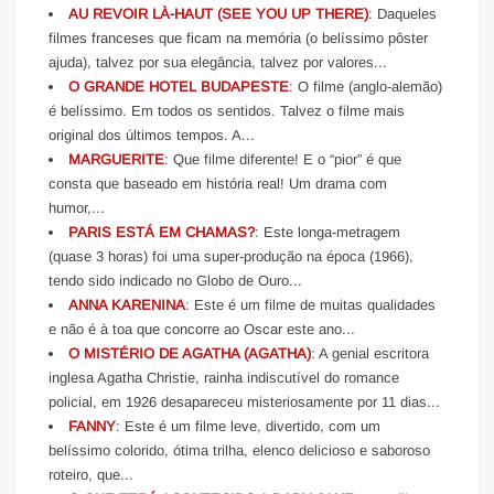
AU REVOIR LÀ-HAUT (SEE YOU UP THERE)
: Daqueles
filmes franceses que ficam na memória (o belíssimo pôster
ajuda), talvez por sua elegância, talvez por valores...
O GRANDE HOTEL BUDAPESTE
: O filme (anglo-alemão)
é belíssimo. Em todos os sentidos. Talvez o filme mais
original dos últimos tempos. A...
MARGUERITE
: Que filme diferente! E o “pior” é que
consta que baseado em história real! Um drama com
humor,...
PARIS ESTÁ EM CHAMAS?
: Este longa-metragem
(quase 3 horas) foi uma super-produção na época (1966),
tendo sido indicado no Globo de Ouro...
ANNA KARENINA
: Este é um filme de muitas qualidades
e não é à toa que concorre ao Oscar este ano...
O MISTÉRIO DE AGATHA (AGATHA)
: A genial escritora
inglesa Agatha Christie, rainha indiscutível do romance
policial, em 1926 desapareceu misteriosamente por 11 dias...
FANNY
: Este é um filme leve, divertido, com um
belíssimo colorido, ótima trilha, elenco delicioso e saboroso
roteiro, que...