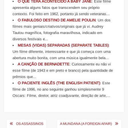
O QUE TERÁ ACONTECIDO A BABY JANE
: Este filme
apresenta alguns fatos que transcendem seu próprio
contexto. Foi feito em 1962, portanto já sendo veteranas...
O FABULOSO DESTINO DE AMELIE POULIN
: Um dos
filmes mais geniais/criativos/originais que já vi. Audrey
Tautou magnífica, fotografia maravilhosa, indicado em
diversos festivais e...
MESAS (VIDAS) SEPARADAS (SEPARATE TABLES)
:
Um filme diferente, interessante e que já começa com uma
abertura muito bonita, com uma música igualmente bela...
A CANÇÃO DE BERNADETTE
: Curiosamente eu não vi
esse filme (de 1943 e em preto e branco) pela quantidade de
prêmios que...
O PACIENTE INGLÊS (THE ENGLISH PATIENT)
: Este
filme de 1996, no ano seguinte ganhou simplesmente 9
Oscars: Filme, diretor, atriz coadjuvante, direção de arte,...
Navegação
OS ASSASSINOS
A MUNDANA (A FOREIGN AFAIR)