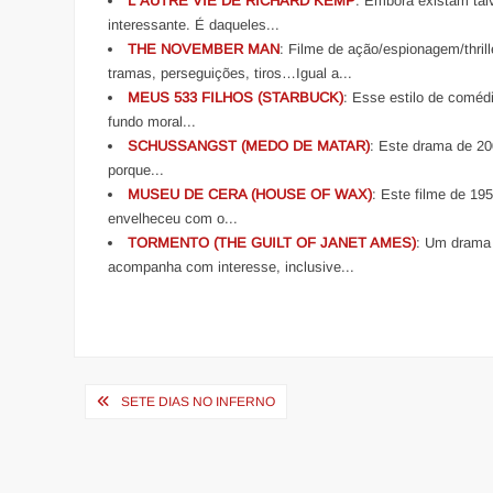
L´AUTRE VIE DE RICHARD KEMP
: Embora existam tal
interessante. É daqueles...
THE NOVEMBER MAN
: Filme de ação/espionagem/thril
tramas, perseguições, tiros…Igual a...
MEUS 533 FILHOS (STARBUCK)
: Esse estilo de coméd
fundo moral...
SCHUSSANGST (MEDO DE MATAR)
: Este drama de 20
porque...
MUSEU DE CERA (HOUSE OF WAX)
: Este filme de 19
envelheceu com o...
TORMENTO (THE GUILT OF JANET AMES)
: Um drama 
acompanha com interesse, inclusive...
Navegação
SETE DIAS NO INFERNO
de
Post