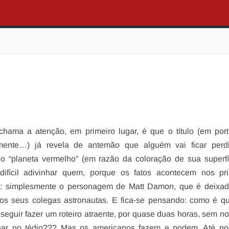
hama a atenção, em primeiro lugar, é que o título (em por
lmente…) já revela de antemão que alguém vai ficar perd
 “planeta vermelho” (em razão da coloração de sua superfí
difícil adivinhar quem, porque os fatos acontecem nos pri
s: simplesmente o personagem de Matt Damon, que é deixad
los seus colegas astronautas. E fica-se pensando: como é q
seguir fazer um roteiro atraente, por quase duas horas, sem no
har no tédio??? Mas os americanos fazem e podem. Até po