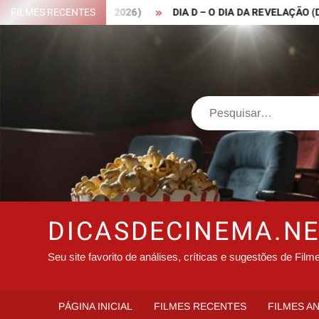
Skip
 ROBIN HOOD – 2026)
FILMES RECENTES
DIA D – O DIA DA REVELAÇÃO (DISCLO
to
content
Search
DICASDECINEMA.N
Seu site favorito de análises, críticas e sugestões de Film
PÁGINA INICIAL
FILMES RECENTES
FILMES A