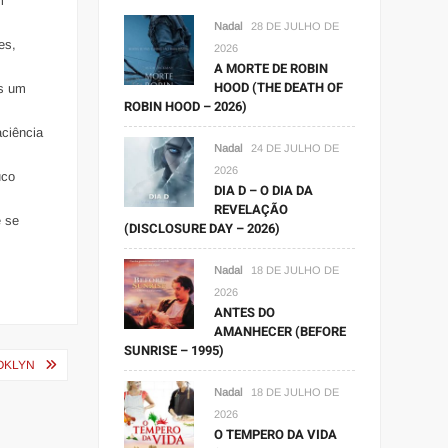
m
Nadal
28 DE JULHO DE
es,
2026
A MORTE DE ROBIN
HOOD (THE DEATH OF
as um
ROBIN HOOD – 2026)
aciência
Nadal
24 DE JULHO DE
2026
uco
DIA D – O DIA DA
REVELAÇÃO
e se
(DISCLOSURE DAY – 2026)
Nadal
18 DE JULHO DE
2026
ANTES DO
AMANHECER (BEFORE
SUNRISE – 1995)
OKLYN
Nadal
18 DE JULHO DE
2026
O TEMPERO DA VIDA