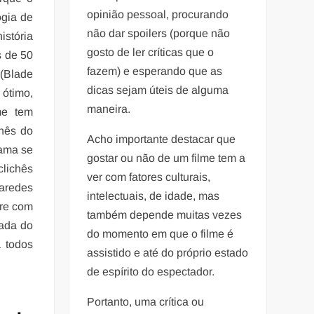
opinião pessoal, procurando
ogia de
não dar spoilers (porque não
stória
gosto de ler críticas que o
s de 50
fazem) e esperando que as
 (Blade
dicas sejam úteis de alguma
 ótimo,
maneira.
me tem
chês do
Acho importante destacar que
rama se
gostar ou não de um filme tem a
clichês
ver com fatores culturais,
paredes
intelectuais, de idade, mas
pre com
também depende muitas vezes
hada do
do momento em que o filme é
a todos
assistido e até do próprio estado
de espírito do espectador.
Portanto, uma crítica ou