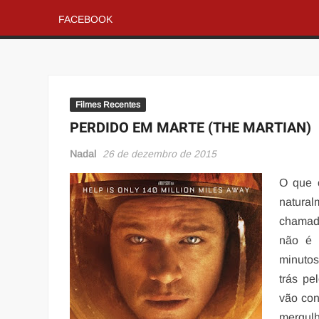
FACEBOOK
Filmes Recentes
PERDIDO EM MARTE (THE MARTIAN)
Nadal
26 de dezembro de 2015
O que c
natura
chamado
não é 
minuto
trás pe
vão con
mergul