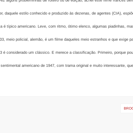
vez alguns probleminhas de roteiro ou de edição, achei este filme francês be
ler, daquele estilo conhecido e produzido às dezenas, de agentes (CIA), espiõ
ia é típico americano. Leve, com ritmo, ótimo elenco, algumas piadinhas, m
03, meio policial, alemão, é um filme daqueles meio estranhos e que exige p
53 é considerado um clássico. E merece a classificação. Primeiro, porque po
sentimental americano de 1947, com trama original e muito interessante, qu
BRO