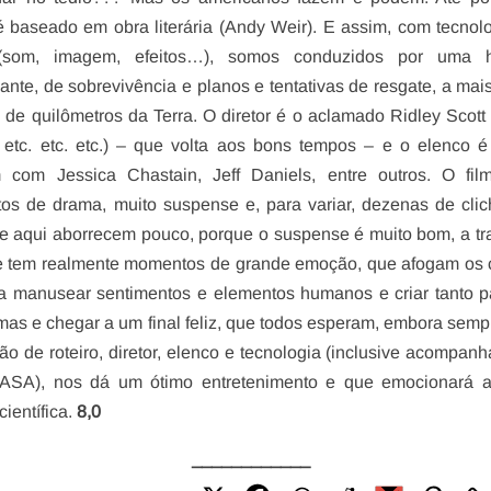
 é baseado em obra literária (Andy Weir). E assim, com tecnol
(som, imagem, efeitos…), somos conduzidos por uma hi
sante, de sobrevivência e planos e tentativas de resgate, a mai
 de quilômetros da Terra. O diretor é o aclamado Ridley Scott
etc. etc. etc.) – que volta aos bons tempos – e o elenco é
 com Jessica Chastain, Jeff Daniels, entre outros. O fil
s de drama, muito suspense e, para variar, dezenas de cli
 aqui aborrecem pouco, porque o suspense é muito bom, a t
lme tem realmente momentos de grande emoção, que afogam os 
a manusear sentimentos e elementos humanos e criar tanto 
emas e chegar a um final feliz, que todos esperam, embora sem
o de roteiro, diretor, elenco e tecnologia (inclusive acompan
a NASA), nos dá um ótimo entretenimento e que emocionará 
ientífica.
8,0
____________