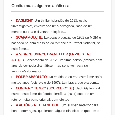
Confira mais algumas análises:
DAGLICHT
: Um thriller holandês de 2013, estilo
“investigativo”, envolvendo uma advogada, mãe de um
menino autista e diversas relações...
SCARAMOUCHE
: Luxuosa produção de 1952 da MGM e
baseado na obra clássica do romancista Rafael Sabatini, se
este filme...
A VIDA DE UMA OUTRA MULHER (LA VIE D´UNE
AUTRE)
: Lançamento de 2012, um filme denso (embora com
ares de comédia dramática), mas sensível, para se ir
sentindo/saboreando...
PODER ABSOLUTO
: Na realidade eu revi este filme após
muitos anos (pois ele é de 1997). Lembrava que era com...
CONTRA O TEMPO (SOURCE CODE)
: Jack Gyllenhaal
estrela este filme de ficção científica (2011) que une um
roteiro muito bom, original, com efeitos...
A AUTÓPSIA DE JANE DOE
: Um suspense-terror para
bons estômagos, que lembra alguns clássicos e que tem o