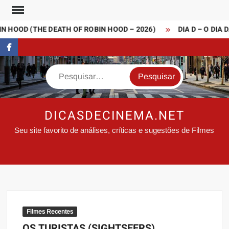
Skip
to
 HOOD (THE DEATH OF ROBIN HOOD – 2026)
DIA D – O DIA 
content
FaceBook
Search
DICASDECINEMA.NET
Seu site favorito de análises, críticas e sugestões de Filmes
Filmes Recentes
OS TURISTAS (SIGHTSEERS)