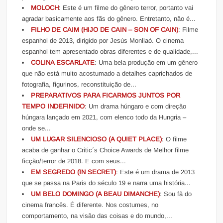
MOLOCH
: Este é um filme do gênero terror, portanto vai
agradar basicamente aos fãs do gênero. Entretanto, não é...
FILHO DE CAIM (HIJO DE CAIN – SON OF CAIN)
: Filme
espanhol de 2013, dirigido por Jesús Monllaó. O cinema
espanhol tem apresentado obras diferentes e de qualidade,...
COLINA ESCARLATE
: Uma bela produção em um gênero
que não está muito acostumado a detalhes caprichados de
fotografia, figurinos, reconstituição de...
PREPARATIVOS PARA FICARMOS JUNTOS POR
TEMPO INDEFINIDO
: Um drama húngaro e com direção
húngara lançado em 2021, com elenco todo da Hungria –
onde se...
UM LUGAR SILENCIOSO (A QUIET PLACE)
: O filme
acaba de ganhar o Critic´s Choice Awards de Melhor filme
ficção/terror de 2018. E com seus...
EM SEGREDO (IN SECRET)
: Este é um drama de 2013
que se passa na Paris do século 19 e narra uma história...
UM BELO DOMINGO (A BEAU DIMANCHE)
: Sou fã do
cinema francês. É diferente. Nos costumes, no
comportamento, na visão das coisas e do mundo,...