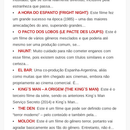
estranheza que passa...
A HORA DO ESPANTO (FRIGHT NIGHT)
: Este filme fez
um grande sucesso na época (1985) – uma das maiores
arrecadações do ano, superando grandes...
O PACTO DOS LOBOS (LE PACTE DES LOUPS)
: Este é
um filme de vários gêneros mesclados e que poderia até
mesmo ser uma produção comum, se...
HAUNT
: Muito cuidado para não cometer enganos com
esse filme, pois existem outros com títulos similares e com
certeza...
EL BAR
: Uma co-produção Espanha-Argentina, aliás
como muitas que têm chegado aos cinemas, embora não
propriamente ao cinema comercial. É...
KING´S MAN – A ORIGEM (THE KING´S MAN)
: Este é o
terceiro filme da série, sendo os anteriores King´s Man
Serviço Secreto (2014) e King´s Man...
THE DEN
: Este é um filme que pode ser definido como de
“terror moderno” – pelo conteúdo e também pela...
MOLOCH
: Este é um filme do gênero terror, portanto vai
agradar basicamente aos fãs do gênero. Entretanto, não é...