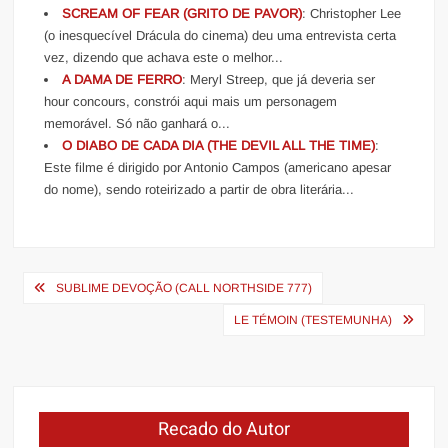
SCREAM OF FEAR (GRITO DE PAVOR)
: Christopher Lee
(o inesquecível Drácula do cinema) deu uma entrevista certa
vez, dizendo que achava este o melhor...
A DAMA DE FERRO
: Meryl Streep, que já deveria ser
hour concours, constrói aqui mais um personagem
memorável. Só não ganhará o...
O DIABO DE CADA DIA (THE DEVIL ALL THE TIME)
:
Este filme é dirigido por Antonio Campos (americano apesar
do nome), sendo roteirizado a partir de obra literária...
Navegação
SUBLIME DEVOÇÃO (CALL NORTHSIDE 777)
de
LE TÉMOIN (TESTEMUNHA)
Post
Recado do Autor