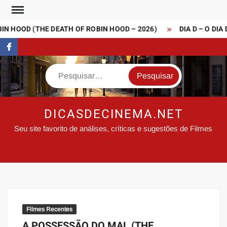
Skip
to
N HOOD (THE DEATH OF ROBIN HOOD – 2026)
DIA D – O DIA 
content
FaceBook
Search
DICASDECINEMA.NET
Seu site favorito de análises, críticas e sugestões de Filmes
Filmes Recentes
A POSSESSÃO DO MAL (THE