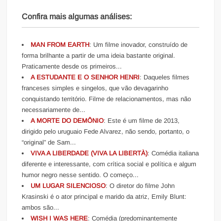
Confira mais algumas análises:
MAN FROM EARTH
: Um filme inovador, construído de
forma brilhante a partir de uma ideia bastante original.
Praticamente desde os primeiros...
A ESTUDANTE E O SENHOR HENRI
: Daqueles filmes
franceses simples e singelos, que vão devagarinho
conquistando território. Filme de relacionamentos, mas não
necessariamente de...
A MORTE DO DEMÔNIO
: Este é um filme de 2013,
dirigido pelo uruguaio Fede Alvarez, não sendo, portanto, o
“original” de Sam...
VIVA A LIBERDADE (VIVA LA LIBERTÀ)
: Comédia italiana
diferente e interessante, com crítica social e política e algum
humor negro nesse sentido. O começo...
UM LUGAR SILENCIOSO
: O diretor do filme John
Krasinski é o ator principal e marido da atriz, Emily Blunt:
ambos são...
WISH I WAS HERE
: Comédia (predominantemente