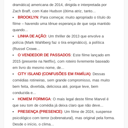
dramática) americana de 2014, dirigida e interpretada por
Zach Braff, com Kate Hudson (ótima atriz, tanto...
BROOKLYN
: Para começar, muito apropriado o título do
filme – havendo uma tênue esperança de que seja mantido
quando...
LINHA DE AÇÃO
: Um thriller de 2013 que envolve a
polícia (Mark Wahlberg faz o tira enigmático), a política
(Russel Crowe...
O VENDEDOR DE PASSADOS
: Este filme lançado em
2015 (presente na Netflix), com roteiro livremente baseado
em livro do mesmo nome, de...
CITY ISLAND (CONFUSÕES EM FAMÍLIA)
: Dessas
comédias rotineiras, sem grande compromisso, mas muito
bem feita, divertida, deliciosa até, porque leve, bem
conduzida e...
HOMEM FORMIGA
: O mais legal deste filme Marvel é
que seu tom de comédia já deixa claro que não deve...
PRESENÇA (PRESENCE)
: Um filme de 2024, suspense
psicológico com terror (sobrenatural), mas original pela forma.
Desde o início, o clima...