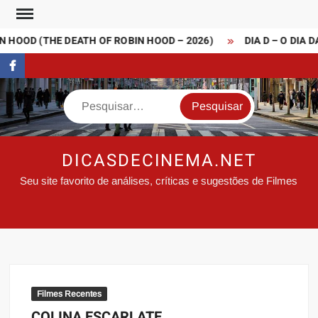
Skip
to
 HOOD (THE DEATH OF ROBIN HOOD – 2026)
DIA D – O DIA D
content
FaceBook
Search
DICASDECINEMA.NET
Seu site favorito de análises, críticas e sugestões de Filmes
Filmes Recentes
COLINA ESCARLATE