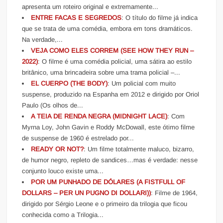
apresenta um roteiro original e extremamente...
ENTRE FACAS E SEGREDOS
: O título do filme já indica
que se trata de uma comédia, embora em tons dramáticos.
Na verdade,...
VEJA COMO ELES CORREM (SEE HOW THEY RUN –
2022)
: O filme é uma comédia policial, uma sátira ao estilo
britânico, uma brincadeira sobre uma trama policial –...
EL CUERPO (THE BODY)
: Um policial com muito
suspense, produzido na Espanha em 2012 e dirigido por Oriol
Paulo (Os olhos de...
A TEIA DE RENDA NEGRA (MIDNIGHT LACE)
: Com
Myrna Loy, John Gavin e Roddy McDowall, este ótimo filme
de suspense de 1960 é estrelado por...
READY OR NOT?
: Um filme totalmente maluco, bizarro,
de humor negro, repleto de sandices…mas é verdade: nesse
conjunto louco existe uma...
POR UM PUNHADO DE DÓLARES (A FISTFULL OF
DOLLARS – PER UN PUGNO DI DOLLARI))
: Filme de 1964,
dirigido por Sérgio Leone e o primeiro da trilogia que ficou
conhecida como a Trilogia...