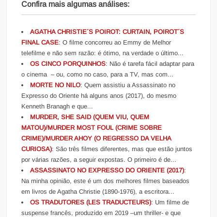
Confira mais algumas análises:
AGATHA CHRISTIE´S POIROT: CURTAIN, POIROT´S
FINAL CASE
: O filme concorreu ao Emmy de Melhor
telefilme e não sem razão: é ótimo, na verdade o último...
OS CINCO PORQUINHOS
: Não é tarefa fácil adaptar para
o cinema – ou, como no caso, para a TV, mas com...
MORTE NO NILO
: Quem assistiu a Assassinato no
Expresso do Oriente há alguns anos (2017), do mesmo
Kenneth Branagh e que...
MURDER, SHE SAID (QUEM VIU, QUEM
MATOU)/MURDER MOST FOUL (CRIME SOBRE
CRIME)/MURDER AHOY (O REGRESSO DA VELHA
CURIOSA)
: São três filmes diferentes, mas que estão juntos
por várias razões, a seguir expostas. O primeiro é de...
ASSASSINATO NO EXPRESSO DO ORIENTE (2017)
:
Na minha opinião, este é um dos melhores filmes baseados
em livros de Agatha Christie (1890-1976), a escritora...
OS TRADUTORES (LES TRADUCTEURS)
: Um filme de
suspense francês, produzido em 2019 –um thriller- e que