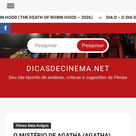
Skip
to
 HOOD (THE DEATH OF ROBIN HOOD – 2026)
DIA D – O DIA 
content
FaceBook
Search
DICASDECINEMA.NET
Seu site favorito de análises, críticas e sugestões de Filmes
Filmes Mais Antigos
O MISTÉRIO DE AGATHA (AGATHA)