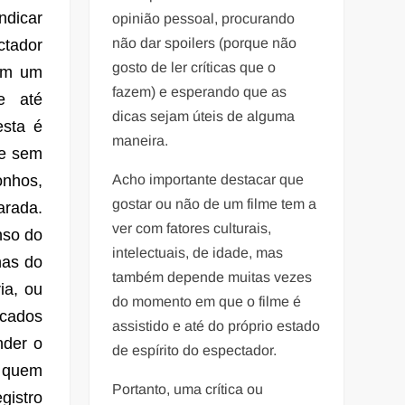
ndicar
opinião pessoal, procurando
não dar spoilers (porque não
ctador
gosto de ler críticas que o
 em um
fazem) e esperando que as
e até
dicas sejam úteis de alguma
esta é
maneira.
 e sem
nhos,
Acho importante destacar que
gostar ou não de um filme tem a
arada.
ver com fatores culturais,
nso do
intelectuais, de idade, mas
nas do
também depende muitas vezes
ia, ou
do momento em que o filme é
icados
assistido e até do próprio estado
nder o
de espírito do espectador.
á quem
Portanto, uma crítica ou
gistro