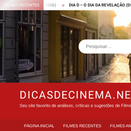
Skip
 ROBIN HOOD – 2026)
FILMES RECENTES
DIA D – O DIA DA REVELAÇÃO (DISCLOS
to
content
Search
DICASDECINEMA.N
Seu site favorito de análises, críticas e sugestões de Film
PÁGINA INICIAL
FILMES RECENTES
FILMES A