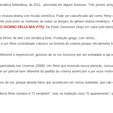
amática holandesa, de 2011, premiada em alguns festivais. Três jovens ami
e mistura drama com ficção científica. Pode ser classificado até como “filme 
nte está entre os melhores de todos os tempos do gênero drama romântico. A
MO GIORNO DELLA MIA VITA)
: De Paolo Genovese (Aqui em casa tudo bem
e filmes de arte com temática forte. Produção grega, com ótima...
e é um filme considerado clássico na história do cinema porque oficialmente fo
diferente e imprevisível, gostoso de se ver inclusive por ser embalado a rap 
percebida nos cinemas (2009). Um filme que estimula nossa atenção, nossa.
 é um policial bem diferente do padrão do cinema americano e por esse moti
so de ver, porque aborda fatos que acontecem em nossa realidade, que são d
deste filme iraniano é “O vendedor”, mas na tradução virou “O apartamento”, 