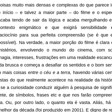
coisas muito mais densas e complexas do que parece i
o início – e talvez a maior parte – do filme e o espe
acaba tendo de sair da lógica e acaba mergulhando
contexto enigmático e que exigirá sensibilidade 
raciocínio para sua perfeita compreensão (se é que 
possível). Na verdade, a maior porção do filme é clara
mistérios, envolvendo o mundo do cinema, com so
magia, interesses, frustrações em uma realidade escanc
rada brusca e começa a desafiar os sentidos e o bom se
o mais coisas
entre o céu e a terra,
havendo várias ce
stas do que realmente acontece na realidade da histór
 se a curiosidade conduzir alguém à pesquisa de signif
ante, de símbolos, frases etc e que nos farão compree
. Ou, por outro lado, o quanto ela é vasta. Aliás, h
elhor da década (foi produzido em 2001). E digno de re