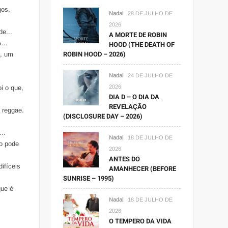
gos,
Nadal
28 DE JULHO DE
2026
de...
A MORTE DE ROBIN
...
HOOD (THE DEATH OF
ROBIN HOOD – 2026)
), um
Nadal
24 DE JULHO DE
2026
i o que,
DIA D – O DIA DA
REVELAÇÃO
e reggae.
(DISCLOSURE DAY – 2026)
..
Nadal
18 DE JULHO DE
vo pode
2026
ANTES DO
ifíceis
AMANHECER (BEFORE
SUNRISE – 1995)
que é
Nadal
18 DE JULHO DE
2026
O TEMPERO DA VIDA