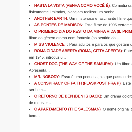
HASTA LA VISTA (VENHA COMO VOCÊ É)
: Comédia dr
fisicamente limitados, planejam realizar um sonho...
ANOTHER EARTH
: Um misterioso e fascinante filme qu
AS PONTES DE MADISON
: Este filme de 1995 certame
O PRIMEIRO DIA DO RESTO DA MINHA VIDA (IL PRI
filme do gênero drama com fantasia (no sentido do...
MISS VIOLENCE
: Para adultos e para os que gostam d
ROMA CIDADE ABERTA (ROMA, CITTÀ APERTA)
: Est
em 1945, introduziu...
GHOST DOG (THE WAY OF THE SAMURAI)
: Um filme 
Apresenta...
MR. NOBODY
: Essa é uma pequena joia que passou des
A CONSPIRACY OF FAITH (FLASKPOST FRA P)
: Este
ser bem...
O RETORNO DE BEN (BEN IS BACK)
: Um drama doloro
de resolver...
O APARTAMENTO (THE SALESMAN)
: O nome original 
bem...