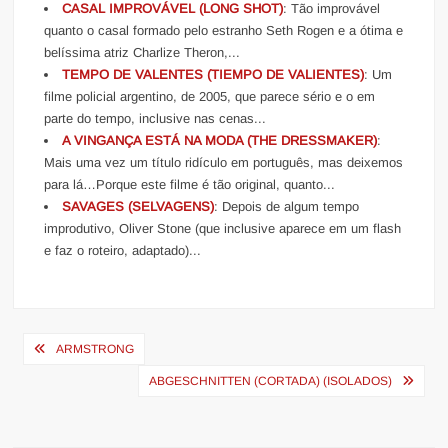
CASAL IMPROVÁVEL (LONG SHOT)
: Tão improvável
quanto o casal formado pelo estranho Seth Rogen e a ótima e
belíssima atriz Charlize Theron,...
TEMPO DE VALENTES (TIEMPO DE VALIENTES)
: Um
filme policial argentino, de 2005, que parece sério e o em
parte do tempo, inclusive nas cenas...
A VINGANÇA ESTÁ NA MODA (THE DRESSMAKER)
:
Mais uma vez um título ridículo em português, mas deixemos
para lá…Porque este filme é tão original, quanto...
SAVAGES (SELVAGENS)
: Depois de algum tempo
improdutivo, Oliver Stone (que inclusive aparece em um flash
e faz o roteiro, adaptado)...
Navegação
ARMSTRONG
de
ABGESCHNITTEN (CORTADA) (ISOLADOS)
Post