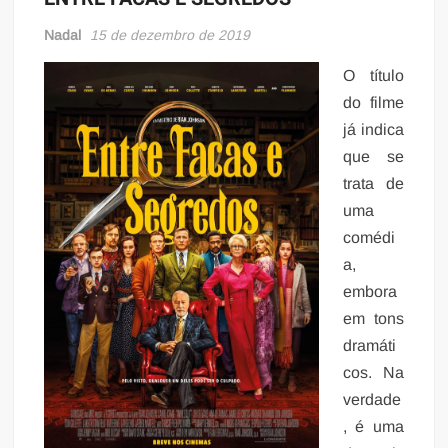
Nadal
15 de dezembro de 2019
O título
do filme
já indica
que se
trata de
uma
comédi
a,
embora
em tons
dramáti
cos. Na
verdade
, é uma