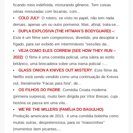
ficando meio indefinida, misturando gêneros. Tem coisas
sérias misturadas com bizarras, com...
COLD JULY
: O roteiro, se visto no papel, não tem nada
demais, apenas um ou outro pormenor. Mas, afinal, trata-se...
DUPLA EXPLOSIVA (THE HITMAN`S BODYGUARD) –
:
Este é um filme sem compromisso, divertido, pra desopilar o
fígado, para ser exibido em intermináveis “sessões da...
VEJA COMO ELES CORREM (SEE HOW THEY RUN –
2022)
: O filme é uma comédia policial, uma sátira ao estilo
britânico, uma brincadeira sobre uma trama policial –...
GLASS ONION A KNIVES OUT MISTERY
: Este filme da
Netflix está sendo vendido como uma continuação de Knives
out, literalmente “Facas para fora”, de...
OS FILHOS DO PADRE
: Comédia Croata moderna
(primeira surpresa), muito bem dirigida por Vitor Bresan, cuja
história se passa em uma vila...
WE´RE THE MILLERS (FAMÍLIA DO BAGULHO)
:
Produção americana de 2013, é uma comédia bobinha como
muitas outras, despretensiosa, para os “maiorzinhos”
(momentos bem picantes,...