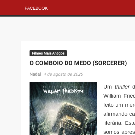
FACEBOOK
Filmes Mais Antigos
O COMBOIO DO MEDO (SORCERER)
Nadal
4 de agosto de 2025
Um
thriller
de
William Frie
feito um mer
afirmando ca
literária. E
somos aprese