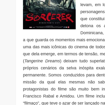
levam, em l
personagens
que constit
detona os a
Dominicana, 
a que guarda os momentos mais emocionant
uma das mais icônicas do cinema de todos
que dela emerge, em termos de tensão, me
(
Tangerine Dreams
) deixam tudo superla
próprios cenários da selva inóspita exal
permanente. Somos conduzidos para dent
missão da qual elas mesmas não sabem
protagonistas do filme são muito bem i
Francisco Rabal e Amidou. Um filme incluí
“filmaço”, que teve o azar de ser lançado