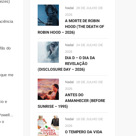
vezes)
Nadal
28 DE JULHO DE
2026
A MORTE DE ROBIN
aciência
HOOD (THE DEATH OF
ROBIN HOOD – 2026)
Nadal
24 DE JULHO DE
fãs do
2026
DIA D – O DIA DA
REVELAÇÃO
(DISCLOSURE DAY – 2026)
e que me
Nadal
18 DE JULHO DE
2026
ANTES DO
AMANHECER (BEFORE
io e
SUNRISE – 1995)
owell...
Nadal
18 DE JULHO DE
o o
2026
O TEMPERO DA VIDA