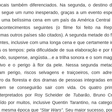
ocais também diferenciados. Na segunda, o destino 
 segue um rumo inesperado, graças a um evento espe
ui uma belíssima cena em um país da América Central
contecimentos seguintes (o filme foi feito na Rep
mas outros países são citados). A segunda metade do f
es, inclusive com uma longa cena e que certamente i
 os tempos: pela dificuldade de sua elaboração e por 
do, suspense, angústia…e a trilha sonora e o som magi
tivo e o perigo à flor da pele. Nessa segunda meta
am perigo, riscos selvagens e traiçoeiros, com adre
ro da floresta e dos dramas de pessoas integradas 
 se conseguirão sair com vida. Os quatro princ
nterpretados por Roy Scheider de
Tubarão
, Bruno C
do por muitos, inclusive Quentin Tarantino, na catego
 na mesma época que
“Star Wars”
. Seu maior sucesso, por