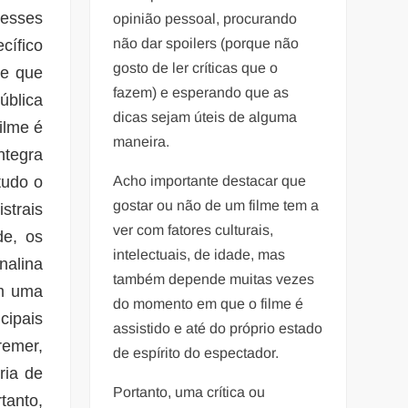
desses
opinião pessoal, procurando
não dar spoilers (porque não
cífico
gosto de ler críticas que o
 e que
fazem) e esperando que as
ública
dicas sejam úteis de alguma
ilme é
maneira.
ntegra
tudo o
Acho importante destacar que
gostar ou não de um filme tem a
strais
ver com fatores culturais,
de, os
intelectuais, de idade, mas
nalina
também depende muitas vezes
em uma
do momento em que o filme é
ipais
assistido e até do próprio estado
remer,
de espírito do espectador.
ria de
Portanto, uma crítica ou
tanto,