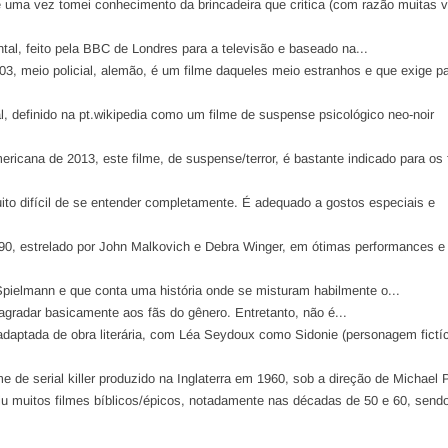
e uma vez tomei conhecimento da brincadeira que critica (com razão muitas 
al, feito pela BBC de Londres para a televisão e baseado na...
03, meio policial, alemão, é um filme daqueles meio estranhos e que exige p
cial, definido na pt.wikipedia como um filme de suspense psicológico neo-noir
ericana de 2013, este filme, de suspense/terror, é bastante indicado para os 
ito difícil de se entender completamente. É adequado a gostos especiais e
 1990, estrelado por John Malkovich e Debra Winger, em ótimas performances 
 Spielmann e que conta uma história onde se misturam habilmente o...
i agradar basicamente aos fãs do gênero. Entretanto, não é...
adaptada de obra literária, com Léa Seydoux como Sidonie (personagem fictíc
me de serial killer produzido na Inglaterra em 1960, sob a direção de Michael P
iu muitos filmes bíblicos/épicos, notadamente nas décadas de 50 e 60, send