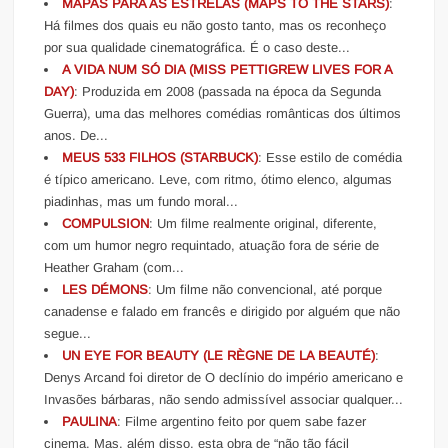
MAPAS PARA AS ESTRELAS (MAPS TO THE STARS)
:
Há filmes dos quais eu não gosto tanto, mas os reconheço
por sua qualidade cinematográfica. É o caso deste...
A VIDA NUM SÓ DIA (MISS PETTIGREW LIVES FOR A
DAY)
: Produzida em 2008 (passada na época da Segunda
Guerra), uma das melhores comédias românticas dos últimos
anos. De...
MEUS 533 FILHOS (STARBUCK)
: Esse estilo de comédia
é típico americano. Leve, com ritmo, ótimo elenco, algumas
piadinhas, mas um fundo moral...
COMPULSION
: Um filme realmente original, diferente,
com um humor negro requintado, atuação fora de série de
Heather Graham (com...
LES DÉMONS
: Um filme não convencional, até porque
canadense e falado em francês e dirigido por alguém que não
segue...
UN EYE FOR BEAUTY (LE RÈGNE DE LA BEAUTÉ)
:
Denys Arcand foi diretor de O declínio do império americano e
Invasões bárbaras, não sendo admissível associar qualquer...
PAULINA
: Filme argentino feito por quem sabe fazer
cinema. Mas, além disso, esta obra de “não tão fácil