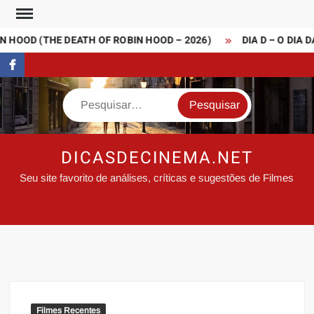
Skip
to
HOOD (THE DEATH OF ROBIN HOOD – 2026)
DIA D – O DIA D
content
FaceBook
Search
DICASDECINEMA.NET
Seu site favorito de análises, críticas e sugestões de Filmes
Filmes Recentes