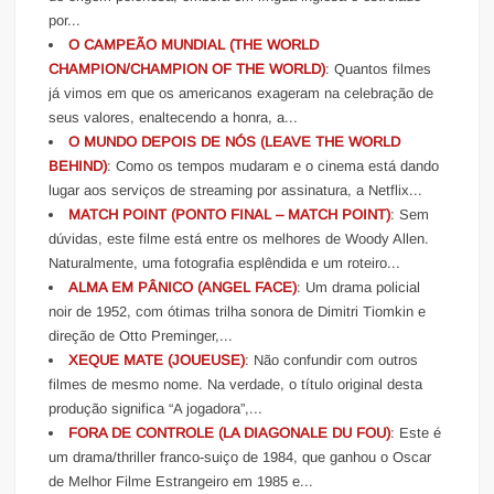
por...
O CAMPEÃO MUNDIAL (THE WORLD
CHAMPION/CHAMPION OF THE WORLD)
: Quantos filmes
já vimos em que os americanos exageram na celebração de
seus valores, enaltecendo a honra, a...
O MUNDO DEPOIS DE NÓS (LEAVE THE WORLD
BEHIND)
: Como os tempos mudaram e o cinema está dando
lugar aos serviços de streaming por assinatura, a Netflix...
MATCH POINT (PONTO FINAL – MATCH POINT)
: Sem
dúvidas, este filme está entre os melhores de Woody Allen.
Naturalmente, uma fotografia esplêndida e um roteiro...
ALMA EM PÂNICO (ANGEL FACE)
: Um drama policial
noir de 1952, com ótimas trilha sonora de Dimitri Tiomkin e
direção de Otto Preminger,...
XEQUE MATE (JOUEUSE)
: Não confundir com outros
filmes de mesmo nome. Na verdade, o título original desta
produção significa “A jogadora”,...
FORA DE CONTROLE (LA DIAGONALE DU FOU)
: Este é
um drama/thriller franco-suiço de 1984, que ganhou o Oscar
de Melhor Filme Estrangeiro em 1985 e...