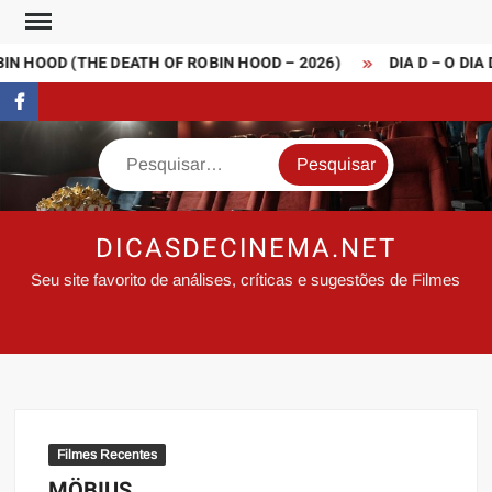
Skip
to
N HOOD (THE DEATH OF ROBIN HOOD – 2026)
DIA D – O DIA
content
FaceBook
Search
DICASDECINEMA.NET
Seu site favorito de análises, críticas e sugestões de Filmes
Filmes Recentes
MÖBIUS