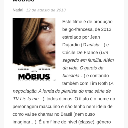
Nadal
12 de agosto de 2013
Este filme é de produção
belgo-francesa, de 2013,
estrelado por Jean
Dujardin (
O artista
…) e
Cécile De France (
Um
segredo em família, Além
da vida, O garoto da
bicicleta…
) e contando
também com Tim Roth (
A
negociação, A lenda do pianista do mar, série de
TV Lie to me…
), todos ótimos. O título é o nome do
personagem masculino e não tenho nem ideia de
como vai se chamar no Brasil (nem ouso
imaginar…). É um filme de nível (classe), gênero