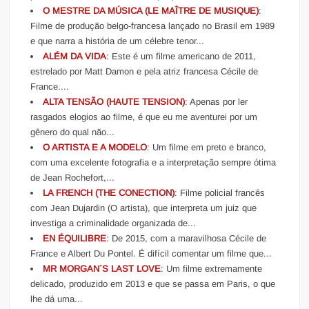
O MESTRE DA MÚSICA (LE MAÎTRE DE MUSIQUE)
:
Filme de produção belgo-francesa lançado no Brasil em 1989
e que narra a história de um célebre tenor...
ALÉM DA VIDA
: Este é um filme americano de 2011,
estrelado por Matt Damon e pela atriz francesa Cécile de
France....
ALTA TENSÃO (HAUTE TENSION)
: Apenas por ler
rasgados elogios ao filme, é que eu me aventurei por um
gênero do qual não...
O ARTISTA E A MODELO
: Um filme em preto e branco,
com uma excelente fotografia e a interpretação sempre ótima
de Jean Rochefort,...
LA FRENCH (THE CONECTION)
: Filme policial francês
com Jean Dujardin (O artista), que interpreta um juiz que
investiga a criminalidade organizada de...
EN ÉQUILIBRE
: De 2015, com a maravilhosa Cécile de
France e Albert Du Pontel. É difícil comentar um filme que...
MR MORGAN´S LAST LOVE
: Um filme extremamente
delicado, produzido em 2013 e que se passa em Paris, o que
lhe dá uma...