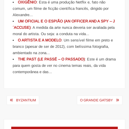
OXIGÊNIO
: Esta é uma produção Netflix e, fato não
comum, um filme de ficção científica francês, dirigido por
Alexandre...
UM OFICIAL E O ESPIÃO (AN OFFICER AND A SPY – J
´ACCUSE)
: A medida da arte nunca deveria ser avaliada pela
moral do artista. Ou seja: a conduta na vida...
O ARTISTA E A MODELO
: Um sensível filme em preto e
branco (apesar de ser de 2012), com belíssima fotografia,
ambientado na zona...
THE PAST (LE PASSÉ – O PASSADO)
: Este é um drama
para quem gosta de ver no cinema temas reais, da vida
contemporânea e das...
Navegação
BYZANTIUM
O GRANDE GATSBY
de
Post