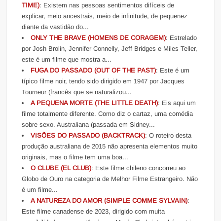
TIME)
: Existem nas pessoas sentimentos difíceis de
explicar, meio ancestrais, meio de infinitude, de pequenez
diante da vastidão do...
ONLY THE BRAVE (HOMENS DE CORAGEM)
: Estrelado
por Josh Brolin, Jennifer Connelly, Jeff Bridges e Miles Teller,
este é um filme que mostra a...
FUGA DO PASSADO (OUT OF THE PAST)
: Este é um
típico filme noir, tendo sido dirigido em 1947 por Jacques
Tourneur (francês que se naturalizou...
A PEQUENA MORTE (THE LITTLE DEATH)
: Eis aqui um
filme totalmente diferente. Como diz o cartaz, uma comédia
sobre sexo. Australiana (passada em Sidney...
VISÕES DO PASSADO (BACKTRACK)
: O roteiro desta
produção australiana de 2015 não apresenta elementos muito
originais, mas o filme tem uma boa...
O CLUBE (EL CLUB)
: Este filme chileno concorreu ao
Globo de Ouro na categoria de Melhor Filme Estrangeiro. Não
é um filme...
A NATUREZA DO AMOR (SIMPLE COMME SYLVAIN)
:
Este filme canadense de 2023, dirigido com muita