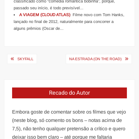
classificado como “comédia romântica bobinha”, porque,
passado seu início, é todo previsível...
A VIAGEM (CLOUD ATLAS)
: Filme novo com Tom Hanks,
lançado no final de 2012, naturalmente para concorrer a
alguns prêmios (Oscar de...
Navegação
SKYFALL
NA ESTRADA (ON THE ROAD)
de
Post
Recado do Autor
Embora goste de comentar sobre os filmes que vejo
(neste blog, só comento os bons – notas acima de
7,5), não tenho qualquer pretensão a crítico e quero
deixar isso bem claro – até porque me faltaria