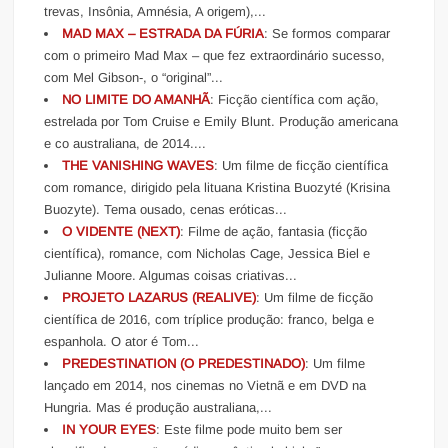
trevas, Insônia, Amnésia, A origem),...
MAD MAX – ESTRADA DA FÚRIA
: Se formos comparar
com o primeiro Mad Max – que fez extraordinário sucesso,
com Mel Gibson-, o “original”...
NO LIMITE DO AMANHÃ
: Ficção científica com ação,
estrelada por Tom Cruise e Emily Blunt. Produção americana
e co australiana, de 2014....
THE VANISHING WAVES
: Um filme de ficção científica
com romance, dirigido pela lituana Kristina Buozyté (Krisina
Buozyte). Tema ousado, cenas eróticas...
O VIDENTE (NEXT)
: Filme de ação, fantasia (ficção
científica), romance, com Nicholas Cage, Jessica Biel e
Julianne Moore. Algumas coisas criativas...
PROJETO LAZARUS (REALIVE)
: Um filme de ficção
científica de 2016, com tríplice produção: franco, belga e
espanhola. O ator é Tom...
PREDESTINATION (O PREDESTINADO)
: Um filme
lançado em 2014, nos cinemas no Vietnã e em DVD na
Hungria. Mas é produção australiana,...
IN YOUR EYES
: Este filme pode muito bem ser