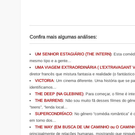
Confira mais algumas análises:
UM SENHOR ESTAGIÁRIO (THE INTERN)
: Esta coméd
mesmo tipo e a gente...
UMA VIAGEM EXTRAORDINÁRIA ( L’EXTRAVAGANT V
diretor francês que mistura fantasia e realidade (o fantástico
VICTORIA
: Um cinema diferente. Uma história que se 
identificamos...
THE DEEP (NA GLEBINIE)
: Para começar, o filme é int
THE BARRENS
: Não sou muito fã desses filmes do gêne
“teens”, “lenda local...
SUPERCONDRÍACO
: No gênero “comédia romântica” é 
em torno dos...
THE WAY (EM BUSCA DE UM CAMINHO ou O CAMIN
principalmente de relações humanas, mostrando que ningué