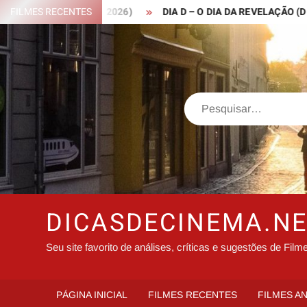
Skip
 ROBIN HOOD – 2026)
FILMES RECENTES
DIA D – O DIA DA REVELAÇÃO (DISCLOS
to
content
Search
DICASDECINEMA.N
Seu site favorito de análises, críticas e sugestões de Film
PÁGINA INICIAL
FILMES RECENTES
FILMES A