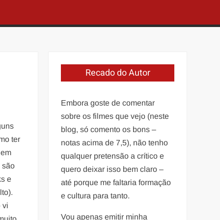
Recado do Autor
Embora goste de comentar
sobre os filmes que vejo (neste
guns
blog, só comento os bons –
mo ter
notas acima de 7,5), não tenho
, em
qualquer pretensão a crítico e
o são
quero deixar isso bem claro –
ks e
até porque me faltaria formação
to).
e cultura para tanto.
 vi
Vou apenas emitir minha
muito