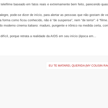
 telefilme baseado em fatos reais e extremamente bem feito, parecendo qua
legre, pode-se dizer de início, para alertar as pessoas que não gostam de ver
da forma como ficou conhecido, não é “de suspense”, nem “de terror”: é “filme.
o moderno cinema italiano: maduro, pungente e irônico na medida certa, co
 difícil, porque retrata a realidade da AIDS em seu início (época em...
EU TE MATAREI, QUERIDA (MY COUSIN R