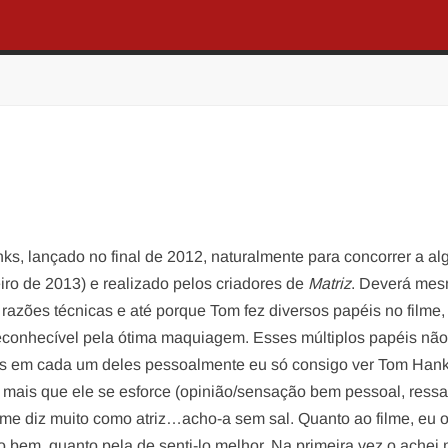
s, lançado no final de 2012, naturalmente para concorrer a al
iro de 2013) e realizado pelos criadores de
Matriz
. Deverá mes
 razões técnicas e até porque Tom fez diversos papéis no filme
reconhecível pela ótima maquiagem. Esses múltiplos papéis nã
as em cada um deles pessoalmente eu só consigo ver Tom Han
mais que ele se esforce (opinião/sensação bem pessoal, ressal
me diz muito como atriz…acho-a sem sal. Quanto ao filme, eu o
 bem, quanto pela de senti-lo melhor. Na primeira vez o achei 