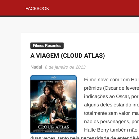
FACEBOOK
Filmes Recentes
A VIAGEM (CLOUD ATLAS)
Nadal
6 de janeiro de 2013
Filme novo com Tom Hank
prêmios (Oscar de fevere
indicações ao Oscar, por
alguns deles estando ir
totalmente sem valor, m
não os personagens, por 
Halle Berry também não 
duas vezes, tanto pela necessidade de entendê-lo