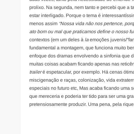
prolixo. Na segunda, nem tanto e percebi que a t
estar interligado. Porque o tema é interessantíss
menos assim
“Nossa vida não nos pertence, por
ato bom ou mal que praticamos define o nosso fu
contextos (em um deles à
la
emoções juvenis/“fam
fundamental a montagem, que funciona muito be
enfoque dos dramas envolvendo a sinfonia que dá
muitas coisas acabam ficando apenas nas reticênc
trailer
é espetacular, por exemplo. Há cenas ótim
miscigenação e raças, colonização, vida extrater
especiais no futuro etc, Mas acaba ficando uma s
que mereceria e poderia ter tido para ser uma gr
pretensiosamente produzir. Uma pena, pela riquez