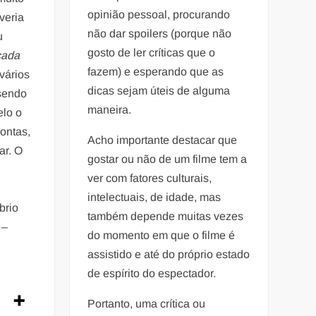
opinião pessoal, procurando
veria
não dar spoilers (porque não
u
gosto de ler críticas que o
cada
fazem) e esperando que as
vários
dicas sejam úteis de alguma
 sendo
maneira.
elo o
ontas,
Acho importante destacar que
ar. O
gostar ou não de um filme tem a
ver com fatores culturais,
intelectuais, de idade, mas
brio
também depende muitas vezes
 –
do momento em que o filme é
assistido e até do próprio estado
de espírito do espectador.
Portanto, uma crítica ou