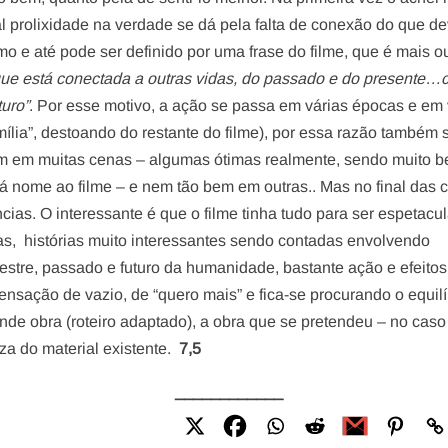
al prolixidade na verdade se dá pela falta de conexão do que de
imo e até pode ser definido por uma frase do filme, que é mais o
que está conectada a outras vidas, do passado e do presente…
turo”
. Por esse motivo, a ação se passa em várias épocas e em 
ília”, destoando do restante do filme), por essa razão também
m em muitas cenas – algumas ótimas realmente, sendo muito b
 nome ao filme – e nem tão bem em outras.. Mas no final das c
ias. O interessante é que o filme tinha tudo para ser espetacul
as, histórias muito interessantes sendo contadas envolvendo
restre, passado e futuro da humanidade, bastante ação e efeitos
ensação de vazio, de “quero mais” e fica-se procurando o equilí
ande obra (roteiro adaptado), a obra que se pretendeu – no caso
a do material existente.
7,5
____________