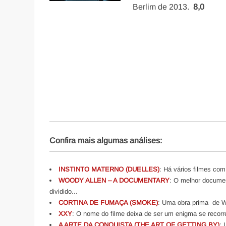
Berlim de 2013.
8,0
Confira mais algumas análises:
INSTINTO MATERNO (DUELLES)
: Há vários filmes com
WOODY ALLEN – A DOCUMENTARY
: O melhor document
dividido...
CORTINA DE FUMAÇA (SMOKE)
: Uma obra prima de W
XXY
: O nome do filme deixa de ser um enigma se recorr
A ARTE DA CONQUISTA (THE ART OF GETTING BY)
: 