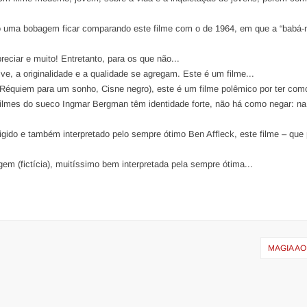
o uma bobagem ficar comparando este filme com o de 1964, em que a “babá-
eciar e muito! Entretanto, para os que não...
lve, a originalidade e a qualidade se agregam. Este é um filme...
 (Réquiem para um sonho, Cisne negro), este é um filme polêmico por ter como
filmes do sueco Ingmar Bergman têm identidade forte, não há como negar: na
rigido e também interpretado pelo sempre ótimo Ben Affleck, este filme – que 
m (fictícia), muitíssimo bem interpretada pela sempre ótima...
MAGIA A