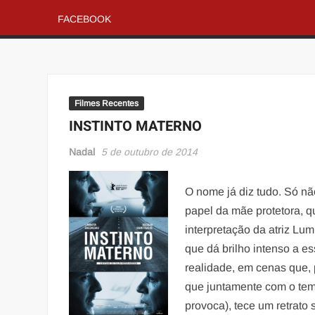
FACEBOOK
Filmes Recentes
INSTINTO MATERNO
Nadal
5 de outubro de 2014
O nome já diz tudo. Só nã
papel da mãe protetora, 
interpretação da atriz Lu
que dá brilho intenso a e
realidade, em cenas que,
que juntamente com o tema
provoca), tece um retrato