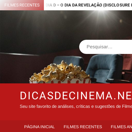
Skip
 – 2026)
FILMES RECENTES
DIA D – O DIA DA REVELAÇÃO (DISCLOSURE DAY – 2
to
content
Search
DICASDECINEMA.N
Seu site favorito de análises, críticas e sugestões de Film
PÁGINA INICIAL
FILMES RECENTES
FILMES A