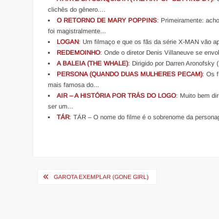
clichês do gênero....
O RETORNO DE MARY POPPINS
: Primeiramente: ach
foi magistralmente...
LOGAN
: Um filmaço e que os fãs da série X-MAN vão apr
REDEMOINHO
: Onde o diretor Denis Villaneuve se envo
A BALEIA (THE WHALE)
: Dirigido por Darren Aronofsky
PERSONA (QUANDO DUAS MULHERES PECAM)
: Os 
mais famosa do...
AIR – A HISTÓRIA POR TRÁS DO LOGO
: Muito bem di
ser um...
TÁR
: TÁR – O nome do filme é o sobrenome da personage
Navegação
GAROTA EXEMPLAR (GONE GIRL)
de
Post