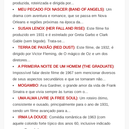
produzida, roteirizada e dirigida por...
MEU PECADO FOI NASCER (BAND OF ANGELS)
: Um
drama com aventura e romance, que se passa em Nova
Orleans e regiões próximas na época da...
SUSAN LENOX (HER FALL AND RISE)
: Este filme foi
produzido em 1931 e é estrelado por Greta Garbo e Clark
Gable (sem bigode). Trata-se...
TERRA DE PAIXÃO (RED DUST)
: Este filme, de 1932, é
dirigido por Victor Fleming, de O mágico de Oz e um dos
diretores...
A PRIMEIRA NOITE DE UM HOMEM (THE GRADUATE)
:
Impossível falar deste filme de 1967 sem mencionar diversos
de seus aspectos secundários e que se tornaram não...
MOGAMBO
: Ava Gardner, o grande amor da vida de Frank
Sinatra e que vivia sempre às turras com o...
UMA ALMA LIVRE (A FREE SOUL)
: Um roteiro ótimo,
consistente e ousado, principalmente para o ano de 1931,
sendo um filme avançado para a...
IRMA LA DOUCE
: Comédia romântica de 1963 (com
aquele colorido forte típico dos anos 60, inclusive indicado