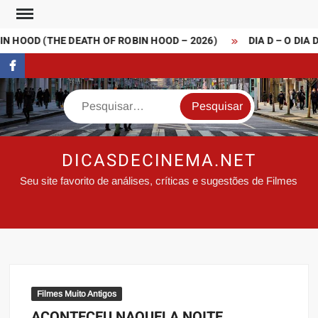
Skip
to
 HOOD (THE DEATH OF ROBIN HOOD – 2026)
DIA D – O DIA 
content
FaceBook
Search
DICASDECINEMA.NET
Seu site favorito de análises, críticas e sugestões de Filmes
Filmes Muito Antigos
ACONTECEU NAQUELA NOITE