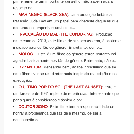
primeiramente um importante conselho: não saber nada a
respeito do...
MAR NEGRO (BLACK SEA)
: Uma produção britânica,
trazendo Jude Law em um papel bem diferente daqueles que
costuma desempenhar: aqui ele é...
INVOCAÇÃO DO MAL (THE CONJURING)
: Produção
americana de 2013, este filme, de suspense/terror, é bastante
indicado para os fãs do gênero. Entretanto, como...
MOLOCH
: Este é um filme do gênero terror, portanto vai
agradar basicamente aos fãs do gênero. Entretanto, não é...
BYZANTIUM
: Pensando bem, acabei concluindo que se
este filme tivesse um diretor mais inspirado (na edição e na
execução...
O ÚLTIMO PÔR DO SOL (THE LAST SUNSET)
: Este é
um faroeste de 1961 repleto de referências. Interessante que
por alguns é considerado clássico e por...
DOUTOR SONO
: Este filme tem a responsabilidade de
honrar a propaganda que faz dele mesmo, de ser a
continuação do...