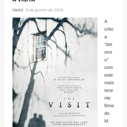
Nadal
9 de janeiro de 2016
A
crític
a
“det
ono
u”
com
este
mais
rece
nte
filme
do
M.