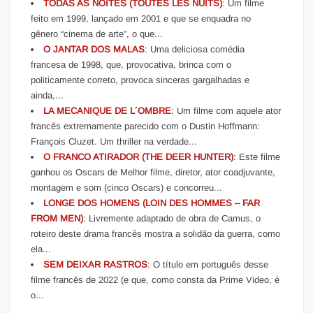
TODAS AS NOITES (TOUTES LES NUITS)
: Um filme
feito em 1999, lançado em 2001 e que se enquadra no
gênero “cinema de arte”, o que...
O JANTAR DOS MALAS
: Uma deliciosa comédia
francesa de 1998, que, provocativa, brinca com o
politicamente correto, provoca sinceras gargalhadas e
ainda,...
LA MECANIQUE DE L´OMBRE
: Um filme com aquele ator
francês extremamente parecido com o Dustin Hoffmann:
François Cluzet. Um thriller na verdade...
O FRANCO ATIRADOR (THE DEER HUNTER)
: Este filme
ganhou os Oscars de Melhor filme, diretor, ator coadjuvante,
montagem e som (cinco Oscars) e concorreu...
LONGE DOS HOMENS (LOIN DES HOMMES – FAR
FROM MEN)
: Livremente adaptado de obra de Camus, o
roteiro deste drama francês mostra a solidão da guerra, como
ela...
SEM DEIXAR RASTROS
: O título em português desse
filme francês de 2022 (e que, como consta da Prime Video, é
o...