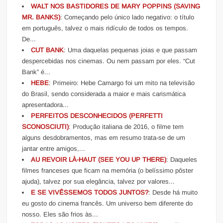
WALT NOS BASTIDORES DE MARY POPPINS (SAVING
MR. BANKS)
: Começando pelo único lado negativo: o título
em português, talvez o mais ridículo de todos os tempos.
De...
CUT BANK
: Uma daquelas pequenas joias e que passam
despercebidas nos cinemas. Ou nem passam por eles. “Cut
Bank” é...
HEBE
: Primeiro: Hebe Camargo foi um mito na televisão
do Brasil, sendo considerada a maior e mais carismática
apresentadora...
PERFEITOS DESCONHECIDOS (PERFETTI
SCONOSCIUTI)
: Produção italiana de 2016, o filme tem
alguns desdobramentos, mas em resumo trata-se de um
jantar entre amigos,...
AU REVOIR LÀ-HAUT (SEE YOU UP THERE)
: Daqueles
filmes franceses que ficam na memória (o belíssimo pôster
ajuda), talvez por sua elegância, talvez por valores...
E SE VIVÊSSEMOS TODOS JUNTOS?
: Desde há muito
eu gosto do cinema francês. Um universo bem diferente do
nosso. Eles são frios às...