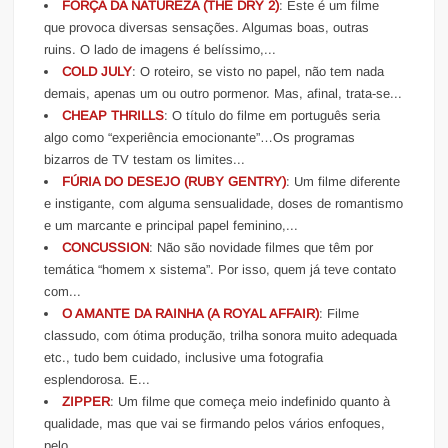
FORÇA DA NATUREZA (THE DRY 2)
: Este é um filme
que provoca diversas sensações. Algumas boas, outras
ruins. O lado de imagens é belíssimo,...
COLD JULY
: O roteiro, se visto no papel, não tem nada
demais, apenas um ou outro pormenor. Mas, afinal, trata-se...
CHEAP THRILLS
: O título do filme em português seria
algo como “experiência emocionante”…Os programas
bizarros de TV testam os limites...
FÚRIA DO DESEJO (RUBY GENTRY)
: Um filme diferente
e instigante, com alguma sensualidade, doses de romantismo
e um marcante e principal papel feminino,...
CONCUSSION
: Não são novidade filmes que têm por
temática “homem x sistema”. Por isso, quem já teve contato
com...
O AMANTE DA RAINHA (A ROYAL AFFAIR)
: Filme
classudo, com ótima produção, trilha sonora muito adequada
etc., tudo bem cuidado, inclusive uma fotografia
esplendorosa. E...
ZIPPER
: Um filme que começa meio indefinido quanto à
qualidade, mas que vai se firmando pelos vários enfoques,
pelo...