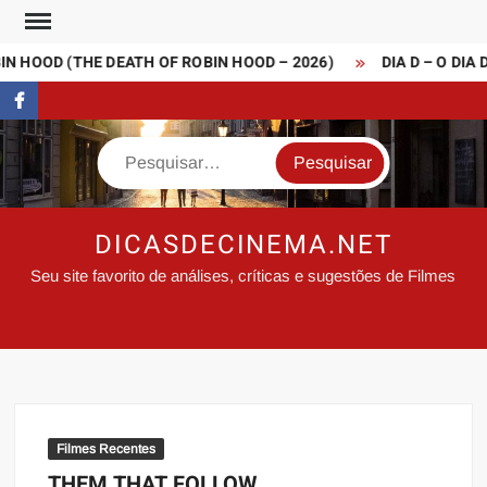
Skip
to
N HOOD (THE DEATH OF ROBIN HOOD – 2026)
DIA D – O DIA 
content
FaceBook
Search
DICASDECINEMA.NET
Seu site favorito de análises, críticas e sugestões de Filmes
Filmes Recentes
THEM THAT FOLLOW