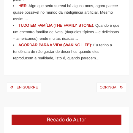
HER
: Algo que seria surreal há alguns anos, agora parece
quase possível no mundo da inteligência artificial. Mesmo
assim,...
TUDO EM FAMÍLIA (THE FAMILY STONE)
: Quando é que
um encontro familiar de Natal (daqueles típicos – e deliciosos
– americanos) rende muitas risadas...
ACORDAR PARA A VIDA (WAKING LIFE)
: Eu tenho a
tendência de não gostar de desenhos quando eles
reproduzem a realidade, isto é, quando parecem...
Navegação
EN GUERRE
CORINGA
de
Post
Recado do Autor