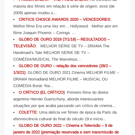
maioria dos filmes em relação à série de origem, esse (de
2009) apenas mudou o...
CRITICS CHOICE AWARDS 2020 – VENCEDORES
:
Melhor filme Era uma Vez em… Hollywood Melhor ator em
filme Joaquin Phoenix – Coringa ...
GLOBO DE OURO 2018 (7/1/18) – RESULTADOS –
TELEVISÃO
: MELHOR SÉRIE DE TV – DRAMA The
Handmaid’s Tale MELHOR SÉRIE DE TV –
COMÉDIA/MUSICAL The Marvelous...
GLOBO DE OURO – relação dos vencedores (28/2 –
1/3/21)
: GLOBO DE OURO 2021 Cinema MELHOR FILME –
DRAMA Nomadland MELHOR FILME – MUSICAL OU
COMÉDIA Borat: fita...
O CRÍTICO (EL CRÍTICO)
: Primeiro filme do diretor
argentino Hernán Guerschuny, aborda interessantes
situações por que acaba passando um crítico de cinema...
COLETTE
: Uma delícia ver filmes de época da Paris da
efervescência cultural do final do século 19 e início...
GLOBO DE OURO 2022 – Cinema e Televisão – 9 de
janeiro de 2022 (premiação reservada e sem transmissão de