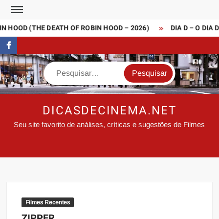
Skip
to
 HOOD (THE DEATH OF ROBIN HOOD – 2026)
DIA D – O DIA D
content
FaceBook
Search
DICASDECINEMA.NET
Seu site favorito de análises, críticas e sugestões de Filmes
Filmes Recentes
ZIPPER